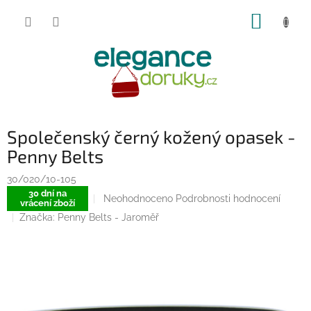
Přejít
NÁKUP
na
obsah
KOŠÍK
Společenský černý kožený opasek -
Penny Belts
30/020/10-105
30 dní na
Průměrné
Neohodnoceno
Podrobnosti hodnocení
vrácení zboží
hodnocení
Značka:
Penny Belts - Jaroměř
produktu
je
0,0
z
5
hvězdiček.