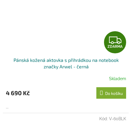
Z
ZDARMA
D
Pánská kožená aktovka s přihrádkou na notebook
A
značky Arwel - černá
R
Skladem
M
4 690 Kč
Do košíku
A
...
Kód:
V-60BLK