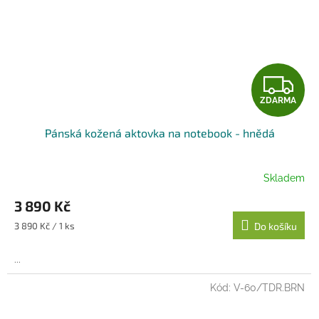
Z
ZDARMA
D
Pánská kožená aktovka na notebook - hnědá
A
R
Skladem
M
3 890 Kč
A
Měrná
3 890 Kč / 1 ks
Do košíku
cena:
...
Kód:
V-60/TDR.BRN