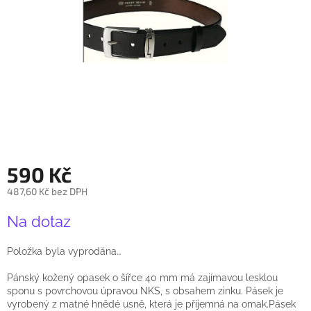
590 Kč
487,60 Kč bez DPH
Měrná
Na dotaz
cena:
Položka byla vyprodána…
Pánský kožený opasek o šířce 40 mm má zajímavou lesklou
sponu s povrchovou úpravou NKS, s obsahem zinku. Pásek je
vyrobený z matné hnědé usně, která je příjemná na omak.Pásek