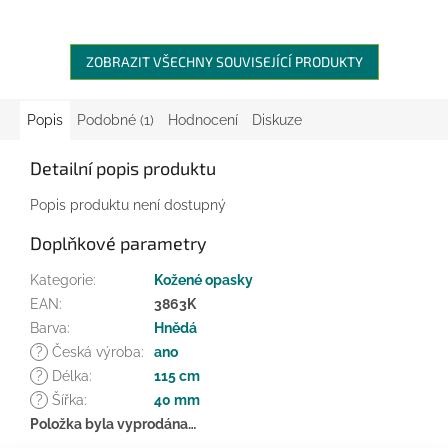
ZOBRAZIT VŠECHNY SOUVISEJÍCÍ PRODUKTY
Popis
Podobné (1)
Hodnocení
Diskuze
Detailní popis produktu
Popis produktu není dostupný
Doplňkové parametry
Kategorie
:
Kožené opasky
EAN
:
3863K
Barva
:
Hnědá
?
Česká výroba
:
ano
?
Délka
:
115 cm
?
Šířka
:
40 mm
Položka byla vyprodána…