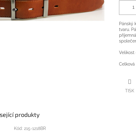
Pánský 
tvaru. P
příjemná
společe
Velikost
Celková 
TISK
sející produkty
Kód:
215-1218BR