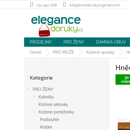
Přejít
731 450 768
elegancedoruky@gmail.com
na
obsah
PRODEJNY
PRO ŽENY
DÁMSKÁ OBUV
Domů
PRO MUŽE
Kožené opasky
H
P
Hně
o
Přeskočit
s
Kategorie
kategorie
30 
t
vráce
r
PRO ŽENY
a
Kabelky
n
Kožené aktovky
n
í
Kožené peněženky
p
Podlouhlé
a
Krátké