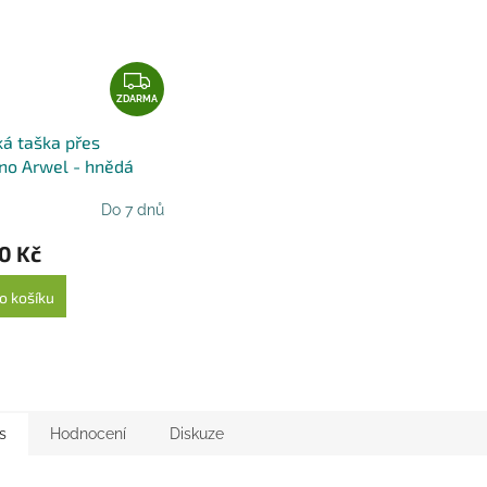
Z
D
ZDARMA
A
á taška přes
R
no Arwel - hnědá
M
A
Do 7 dnů
0 Kč
o košíku
s
Hodnocení
Diskuze