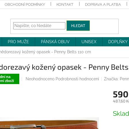
OBCHODNÍ PODMÍNKY
KONTAKT
DOPRAVA A PLATBA
HLEDAT
PRO MUŽE
PÁNSKÁ OBUV
UNISEX
DOPLŇKY
nědorezavý kožený opasek - Penny Belts 110 cm
dorezavý kožený opasek - Penny Belts
dní na
Průměrné
Neohodnoceno
Podrobnosti hodnocení
Značka:
Penn
ní zboží
hodnocení
produktu
590
je
0,0
487,60 K
z
Měrná
5
Skla
cena:
hvězdiček.