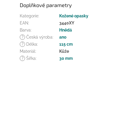
Doplňkové parametry
Kategorie
:
Kožené opasky
EAN
:
3440XY
Barva
:
Hnědá
?
Česká výroba
:
ano
?
Délka
:
115 cm
Materiál
:
Kůže
?
Šířka
:
30 mm