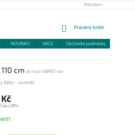
PRODEJNY
SLEVY
MOJE OBJEDNÁVKA
Přihlášení
NÁKUPNÍ
Prázdný košík
KOŠÍK
NOVINKY
AKCE
Obchodní podmínky
DOPRAV
 110 cm
30/020/1BRRZ-110
y Belts - Jaroměř
 Kč
č bez DPH
dem