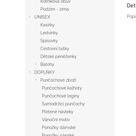
Kotníková obuv
Det
Podzim - zima
Popi
UNISEX
Kasírky
Ledvinky
Spisovky
Cestovní tašky
Dětské peněženky
Batohy
DOPLŇKY
Punčochové zboží
Punčochové kalhoty
Punčochové legíny
Samodržící punčochy
Pletené návleky
Vánoční motiv
Ponožky dámské
Ponožky pánské