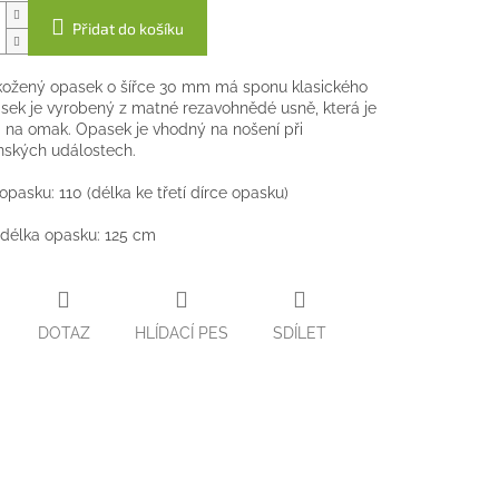
Přidat do košíku
kožený opasek o šířce 30 mm má sponu klasického
ásek je vyrobený z matné rezavohnědé usně, která je
 na omak. Opasek je vhodný na nošení při
nských událostech.
 opasku: 110 (délka ke třetí dírce opasku)
délka opasku: 125 cm
DOTAZ
HLÍDACÍ PES
SDÍLET