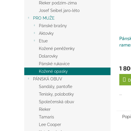
Rieker podzim-zima
Josef Seibel jaro-léto
PRO MUŽE
Pánské brašny
Aktovky
Pánsk
Etue
rame
Kožené peněženky
Dolarovky
Pánské rukavice
1 80
Kožené opasky
PÁNSKÁ OBUV
D
Sandály, pantofle
...
Tenisky, polobotky
Společenská obuv
Rieker
Popi
Tamaris
Lee Cooper