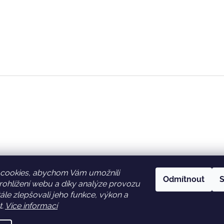
cookies, abychom Vám umožnili
Odmítnout
S
ohlížení webu a díky analýze provozu
Facebook
Věrnostní slevy
le zlepšovali jeho funkce, výkon a
t.
Více informací