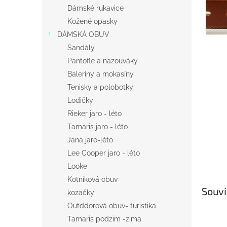
n
Dámské rukavice
e
Kožené opasky
l
DÁMSKÁ OBUV
Sandály
Pantofle a nazouváky
Baleríny a mokasíny
Tenisky a polobotky
Lodičky
Rieker jaro - léto
Tamaris jaro - léto
Jana jaro-léto
Lee Cooper jaro - léto
Looke
Kotníková obuv
Souvi
kozačky
Outddorová obuv- turistika
Tamaris podzim -zima