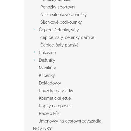
Ponožky sportovní
Nízké silonkové ponožky
Silonkové podkolenky
Čepice, čelenky, šály
čepice, šály, čelenky dámké
Čepice, šály pánské
Rukavice
Deštníky
Manikúry
Klíčenky
Dokladovky
Pouzdra na vizitky
Kosmetické etue
Kapsy na opasek
Péče o kůži
Jmenovky na cestovní zavazadla
NOVINKY