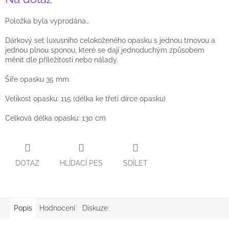
cena:
Položka byla vyprodána…
Dárkový set luxusního celokoženého opasku s jednou trnovou a
jednou plnou sponou, které se dají jednoduchým způsobem
měnit dle příležitosti nebo nálady.
Šíře opasku 35 mm.
Velikost opasku: 115 (délka ke třetí dírce opasku)
Celková délka opasku: 130 cm
DOTAZ
HLÍDACÍ PES
SDÍLET
Popis
Hodnocení
Diskuze