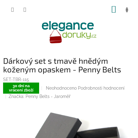
Přejít
NÁKUP
na
obsah
KOŠÍK
Dárkový set s tmavě hnědým
koženým opaskem - Penny Belts
SET-TBR-115
30 dní na
Průměrné
Neohodnoceno
Podrobnosti hodnocení
vrácení zboží
hodnocení
Značka:
Penny Belts - Jaroměř
produktu
je
0,0
z
5
hvězdiček.