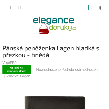
Přejít
NÁKUP
na
obsah
KOŠÍK
Pánská peněženka Lagen hladká s
přezkou - hnědá
V-98EBR
30 dní na
Průměrné
Neohodnoceno
Podrobnosti hodnocení
vrácení zboží
hodnocení
Značka:
Lagen
produktu
je
0,0
z
5
hvězdiček.