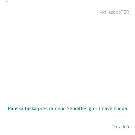
...
Kód:
52006TBR
Pánská taška přes rameno SendiDesign - tmavě hnědá
Do 7 dnů