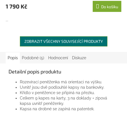
1 790 Kč
Do košíku
...
ZOBRAZIT VŠECHNY SOUVISEJÍCÍ PRODUKTY
Popis
Podobné (5)
Hodnocení
Diskuze
Detailní popis produktu
Rozevírací peněženka má orientaci na výšku.
Uvnitř jsou dvě podlouhlé kapsy na bankovky.
Křídlo v peněžence se připíná na přezku.
Celkem 9 kapes na karty, 3 na doklady + zipová
kapsa uvnitř peněženky.
Kapsa na drobné se zapíná na patentek.