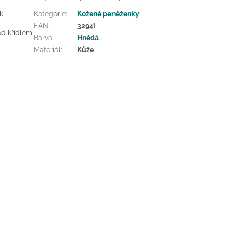
k.
Kategorie
:
Kožené peněženky
EAN
:
3294i
od křídlem.
Barva
:
Hnědá
Materiál
:
Kůže