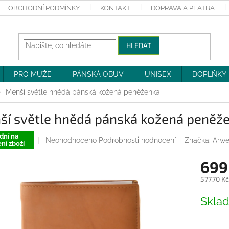
OBCHODNÍ PODMÍNKY
KONTAKT
DOPRAVA A PLATBA
HLEDAT
PRO MUŽE
PÁNSKÁ OBUV
UNISEX
DOPLŇKY
Menší světle hnědá pánská kožená peněženka
ší světle hnědá pánská kožená peněž
dní na
Průměrné
Neohodnoceno
Podrobnosti hodnocení
Značka:
Arwe
ní zboží
hodnocení
produktu
699
je
0,0
577,70 K
z
Měrná
5
Skla
cena:
hvězdiček.