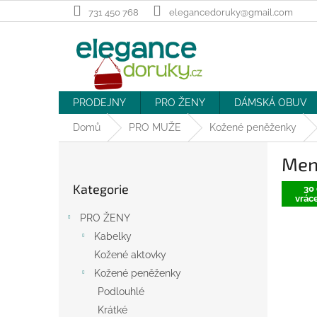
Přejít
731 450 768
elegancedoruky@gmail.com
na
obsah
PRODEJNY
PRO ŽENY
DÁMSKÁ OBUV
Domů
PRO MUŽE
Kožené peněženky
P
Men
o
Přeskočit
s
Kategorie
kategorie
30 
t
vráce
r
PRO ŽENY
a
Kabelky
n
Kožené aktovky
n
í
Kožené peněženky
p
Podlouhlé
a
Krátké