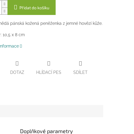
Přidat do košíku
nědá pánská kožená peněženka z jemné hovězí kůže.
 10,5 x 8 cm
 informace
DOTAZ
HLÍDACÍ PES
SDÍLET
Doplňkové parametry