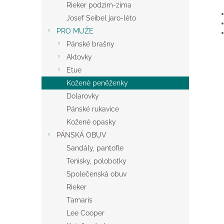
Rieker podzim-zima
Josef Seibel jaro-léto
PRO MUŽE
Pánské brašny
Aktovky
Etue
Kožené peněženky
Dolarovky
Pánské rukavice
Kožené opasky
PÁNSKÁ OBUV
Sandály, pantofle
Tenisky, polobotky
Společenská obuv
Rieker
Tamaris
Lee Cooper