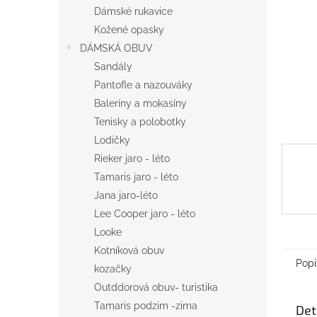
n
Dámské rukavice
e
Kožené opasky
l
DÁMSKÁ OBUV
Sandály
Pantofle a nazouváky
Baleríny a mokasíny
Tenisky a polobotky
Lodičky
Rieker jaro - léto
Tamaris jaro - léto
Jana jaro-léto
Lee Cooper jaro - léto
Looke
Kotníková obuv
Popi
kozačky
Outddorová obuv- turistika
Tamaris podzim -zima
Det