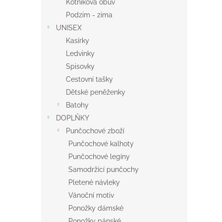
Kotníková obuv
Podzim - zima
UNISEX
Kasírky
Ledvinky
Spisovky
Cestovní tašky
Dětské peněženky
Batohy
DOPLŇKY
Punčochové zboží
Punčochové kalhoty
Punčochové legíny
Samodržící punčochy
Pletené návleky
Vánoční motiv
Ponožky dámské
Ponožky pánské