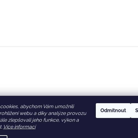
cookies, abychom Vám umožnili
Odmítnout
S
ohlížení webu a díky analýze provozu
Facebook
Věrnostní slevy
le zlepšovali jeho funkce, výkon a
t.
Více informací