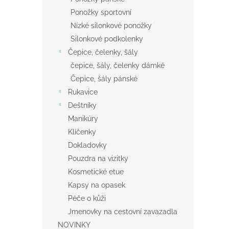
Ponožky sportovní
Nízké silonkové ponožky
Silonkové podkolenky
Čepice, čelenky, šály
čepice, šály, čelenky dámké
Čepice, šály pánské
Rukavice
Deštníky
Manikúry
Klíčenky
Dokladovky
Pouzdra na vizitky
Kosmetické etue
Kapsy na opasek
Péče o kůži
Jmenovky na cestovní zavazadla
NOVINKY