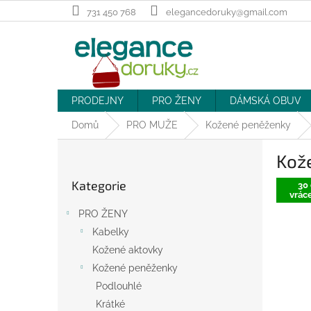
Přejít
731 450 768
elegancedoruky@gmail.com
na
obsah
PRODEJNY
PRO ŽENY
DÁMSKÁ OBUV
Domů
PRO MUŽE
Kožené peněženky
P
Kož
o
Přeskočit
s
Kategorie
kategorie
30 
t
vráce
r
PRO ŽENY
a
Kabelky
n
Kožené aktovky
n
í
Kožené peněženky
p
Podlouhlé
a
Krátké