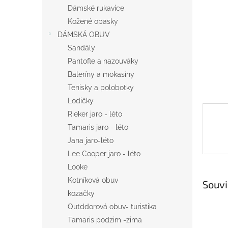
n
Dámské rukavice
e
Kožené opasky
l
DÁMSKÁ OBUV
Sandály
Pantofle a nazouváky
Baleríny a mokasíny
Tenisky a polobotky
Lodičky
Rieker jaro - léto
Tamaris jaro - léto
Jana jaro-léto
Lee Cooper jaro - léto
Looke
Kotníková obuv
Souvi
kozačky
Outddorová obuv- turistika
Tamaris podzim -zima