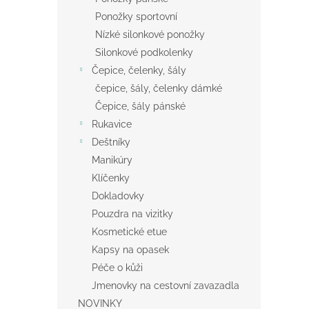
Ponožky sportovní
Nízké silonkové ponožky
Silonkové podkolenky
Čepice, čelenky, šály
čepice, šály, čelenky dámké
Čepice, šály pánské
Rukavice
Deštníky
Manikúry
Klíčenky
Dokladovky
Pouzdra na vizitky
Kosmetické etue
Kapsy na opasek
Péče o kůži
Jmenovky na cestovní zavazadla
NOVINKY