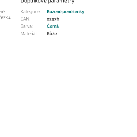
Doplňkové parametry
né.
Kategorie
:
Kožené peněženky
řezku.
EAN
:
2297b
Barva
:
Černá
Materiál
:
Kůže