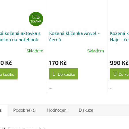
Z
D
ZDARMA
A
á kožená aktovka s
Kožená klíčenka Arwel -
Kožená k
R
ádkou na notebook
černá
Hajn - č
M
y Arwel - černá
A
Skladem
Skladem
90 Kč
170 Kč
990 Kč
o košíku
Do košíku
Do ko
...
...
s
Podobné (2)
Hodnocení
Diskuze