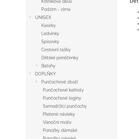
Det
Kotníková obuv
Podzim - zima
UNISEX
Kasírky
Ledvinky
Spisovky
Cestovní tašky
Dětské peněženky
Batohy
DOPLŇKY
Punčochové zboží
Punčochové kalhoty
Punčochové legíny
Samodržící punčochy
Pletené návleky
Vánoční motiv
Ponožky dámské
Ponožky pánské