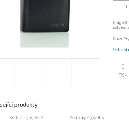
Elegantn
výbavou
Rozměry
Detailní
TISK
sející produkty
Kód:
112-5056BLK
Kód:
619-0370BLK