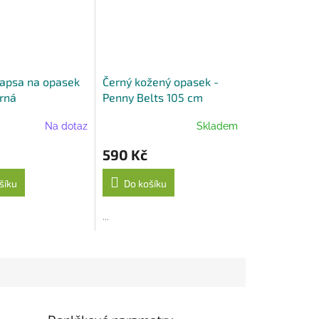
apsa na opasek
Černý kožený opasek -
erná
Penny Belts 105 cm
Na dotaz
Skladem
590 Kč
šíku
Do košíku
...