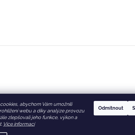
cookies, abychom Vám umožnili
Odmítnout
S
ohlížení webu a díky analýze provozu
Facebook
Věrnostní slevy
le zlepšovali jeho funkce, výkon a
t.
Více informací