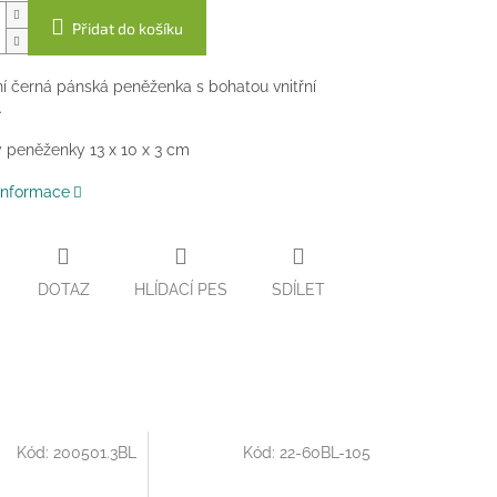
Přidat do košíku
í černá pánská peněženka s bohatou vnitřní
.
 peněženky 13 x 10 x 3 cm
 informace
DOTAZ
HLÍDACÍ PES
SDÍLET
Kód:
200501.3BL
Kód:
22-60BL-105