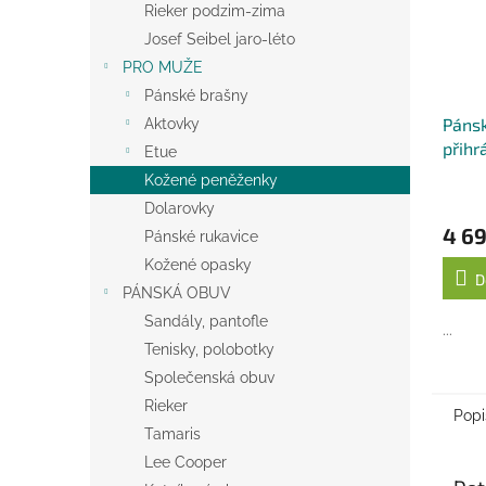
Rieker podzim-zima
Josef Seibel jaro-léto
PRO MUŽE
Pánské brašny
Pánsk
Aktovky
přihr
Etue
značk
Kožené peněženky
Dolarovky
4 6
Pánské rukavice
Kožené opasky
D
PÁNSKÁ OBUV
Sandály, pantofle
...
Tenisky, polobotky
Společenská obuv
Rieker
Popi
Tamaris
Lee Cooper