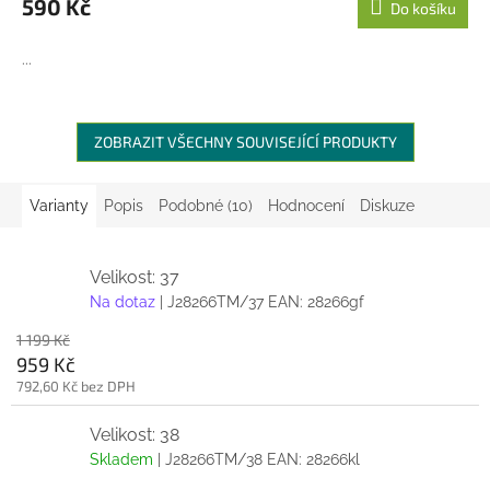
590 Kč
Do košíku
...
ZOBRAZIT VŠECHNY SOUVISEJÍCÍ PRODUKTY
Varianty
Popis
Podobné (10)
Hodnocení
Diskuze
Velikost: 37
Na dotaz
| J28266TM/37
EAN:
28266gf
1 199 Kč
959 Kč
792,60 Kč bez DPH
Velikost: 38
Skladem
| J28266TM/38
EAN:
28266kl