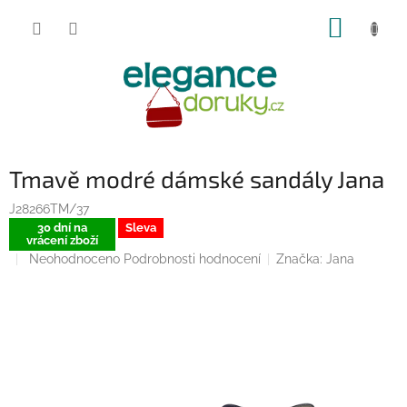
Přejít
NÁKUP
na
obsah
KOŠÍK
Tmavě modré dámské sandály Jana
J28266TM/37
30 dní na
Sleva
vrácení zboží
Průměrné
Neohodnoceno
Podrobnosti hodnocení
Značka:
Jana
hodnocení
produktu
je
0,0
z
5
hvězdiček.