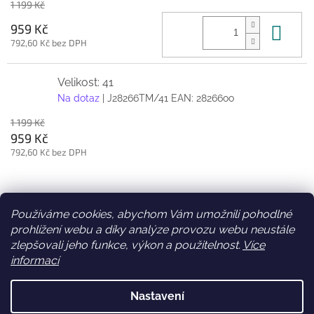
1 199 Kč
Do 
959 Kč
792,60 Kč bez DPH
Velikost: 41
Na dotaz
| J28266TM/41
EAN:
28266oo
1 199 Kč
959 Kč
792,60 Kč bez DPH
Z
á
Používáme cookies, abychom Vám umožnili pohodlné
Facebook
Věrnostní slevy
p
prohlížení webu a díky analýze provozu webu neustále
a
zlepšovali jeho funkce, výkon a použitelnost.
Více
t
informací
í
Vytvořil Shoptet
Nastavení