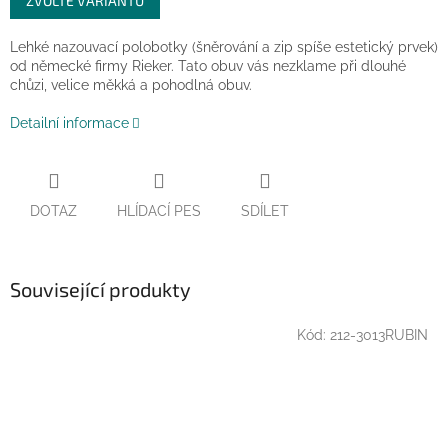
ZVOLTE VARIANTU
cena:
Lehké nazouvací polobotky (šněrování a zip spíše estetický prvek)
od německé firmy Rieker. Tato obuv vás nezklame při dlouhé
chůzi, velice měkká a pohodlná obuv.
Detailní informace
DOTAZ
HLÍDACÍ PES
SDÍLET
Související produkty
Kód:
212-3013RUBIN