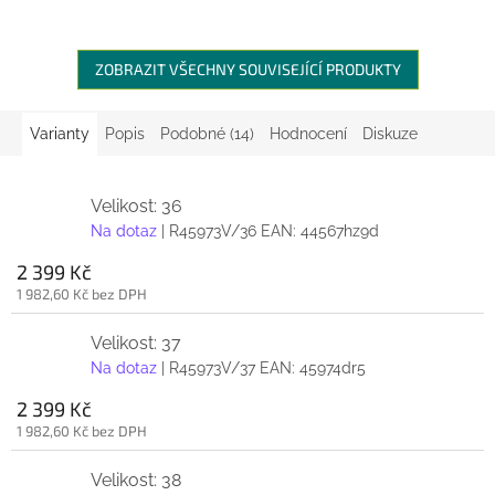
ZOBRAZIT VŠECHNY SOUVISEJÍCÍ PRODUKTY
Varianty
Popis
Podobné (14)
Hodnocení
Diskuze
Velikost: 36
Na dotaz
| R45973V/36
EAN:
44567hz9d
2 399 Kč
1 982,60 Kč bez DPH
Velikost: 37
Na dotaz
| R45973V/37
EAN:
45974dr5
2 399 Kč
1 982,60 Kč bez DPH
Velikost: 38