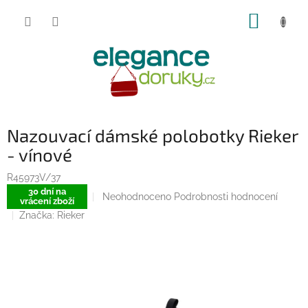
Přejít
NÁKUP
na
obsah
KOŠÍK
Nazouvací dámské polobotky Rieker
- vínové
R45973V/37
30 dní na
Průměrné
Neohodnoceno
Podrobnosti hodnocení
vrácení zboží
hodnocení
Značka:
Rieker
produktu
je
0,0
z
5
hvězdiček.