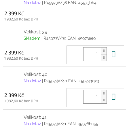
Na dotaz
| R45973V/38
EAN:
45973bh4r
2 399 Kč
1 982,60 Kč bez DPH
Velikost: 39
Skladem
| R45973V/39
EAN:
45973ee9
Do 
2 399 Kč
1 982,60 Kč bez DPH
Velikost: 40
Na dotaz
| R45973V/40
EAN:
45973qqx3
Do 
2 399 Kč
1 982,60 Kč bez DPH
Velikost: 41
Na dotaz
| R45973V/41
EAN:
45976hu55