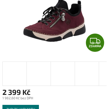
Z
ZDARMA
D
A
R
M
A
2 399 Kč
1 982,60 Kč bez DPH
Měrná