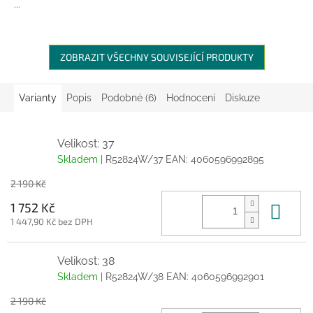
...
ZOBRAZIT VŠECHNY SOUVISEJÍCÍ PRODUKTY
Varianty
Popis
Podobné (6)
Hodnocení
Diskuze
Velikost: 37
Skladem
| R52824W/37
EAN:
4060596992895
2 190 Kč
Do 
1 752 Kč
1 447,90 Kč bez DPH
Velikost: 38
Skladem
| R52824W/38
EAN:
4060596992901
2 190 Kč