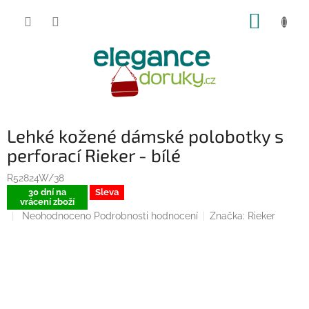
Přejít
NÁKUP
na
obsah
KOŠÍK
Lehké kožené dámské polobotky s
perforací Rieker - bílé
R52824W/38
30 dní na
Sleva
vrácení zboží
Průměrné
Neohodnoceno
Podrobnosti hodnocení
Značka:
Rieker
hodnocení
produktu
je
0,0
z
5
hvězdiček.