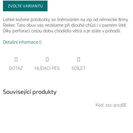
Měrná
ZVOLTE VARIANTU
cena:
Lehké kožené polobotky se šněrováním na zip od německé firmy
Rieker. Tato obuv vás nezklame při dlouhé chůzi i v parném létě.
Díky perforaci celou dobu chodidlo větrá a je stále v pohodlí.
Detailní informace
DOTAZ
HLÍDACÍ PES
SDÍLET
Související produkty
Kód:
212-3013BE