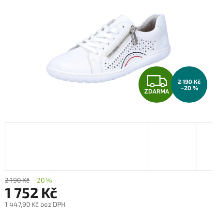
Z
2 190 Kč
–20 %
ZDARMA
D
A
R
M
A
2 190 Kč
–20 %
1 752 Kč
1 447,90 Kč bez DPH