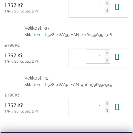
Do 
1 752 Kč
1 447,90 Kč bez DPH
Velikost: 39
Skladem
| R52824W/39
EAN:
4060596992918
2 190 Kč
Do 
1 752 Kč
1 447,90 Kč bez DPH
Velikost: 42
Skladem
| R52824W/42
EAN:
4060596992949
2 190 Kč
Do 
1 752 Kč
1 447,90 Kč bez DPH