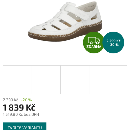
Z
2 299 Kč
–20 %
ZDARMA
D
A
R
M
A
2 299 Kč
–20 %
1 839 Kč
1 519,80 Kč bez DPH
Měrná
ZVOLTE VARIANTU
cena: