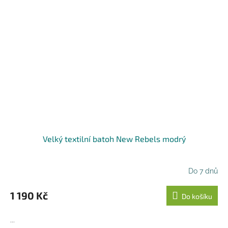
Velký textilní batoh New Rebels modrý
Do 7 dnů
1 190 Kč
Do košíku
...