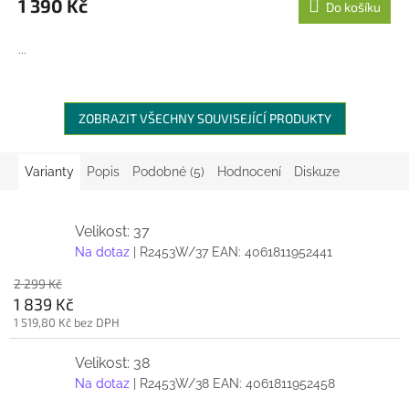
1 390 Kč
Do košíku
...
ZOBRAZIT VŠECHNY SOUVISEJÍCÍ PRODUKTY
Varianty
Popis
Podobné (5)
Hodnocení
Diskuze
Velikost: 37
Na dotaz
| R2453W/37
EAN:
4061811952441
2 299 Kč
1 839 Kč
1 519,80 Kč bez DPH
Velikost: 38
Na dotaz
| R2453W/38
EAN:
4061811952458