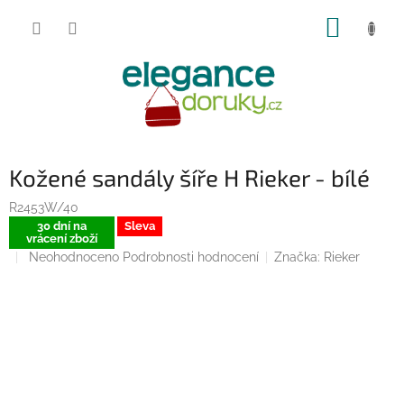
Přejít
NÁKUP
na
obsah
KOŠÍK
Kožené sandály šíře H Rieker - bílé
R2453W/40
30 dní na
Sleva
vrácení zboží
Průměrné
Neohodnoceno
Podrobnosti hodnocení
Značka:
Rieker
hodnocení
produktu
je
0,0
z
5
hvězdiček.