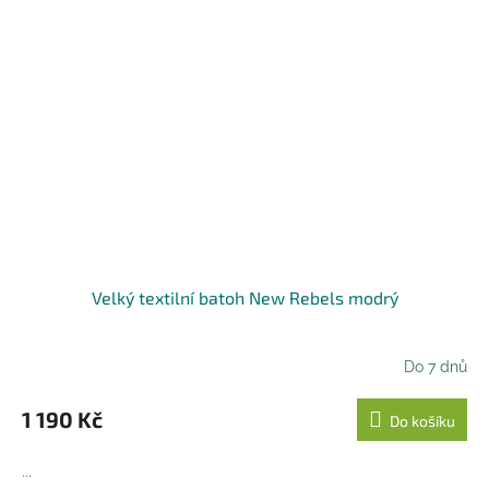
Velký textilní batoh New Rebels modrý
Do 7 dnů
1 190 Kč
Do košíku
...