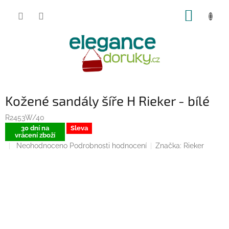
Přejít
NÁKUP
na
obsah
KOŠÍK
Kožené sandály šíře H Rieker - bílé
R2453W/40
30 dní na
Sleva
vrácení zboží
Průměrné
Neohodnoceno
Podrobnosti hodnocení
Značka:
Rieker
hodnocení
produktu
je
0,0
z
5
hvězdiček.