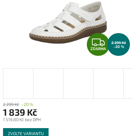
Z
2 299 Kč
–20 %
ZDARMA
D
A
R
M
A
2 299 Kč
–20 %
1 839 Kč
1 519,80 Kč bez DPH
Měrná
ZVOLTE VARIANTU
cena: