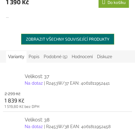
1 390 Kč
Do košíku
...
ZOBRAZIT VŠECHNY SOUVISEJÍCÍ PRODUKTY
Varianty
Popis
Podobné (5)
Hodnocení
Diskuze
Velikost: 37
Na dotaz
| R2453W/37
EAN:
4061811952441
2 299 Kč
1 839 Kč
1 519,80 Kč bez DPH
Velikost: 38
Na dotaz
| R2453W/38
EAN:
4061811952458