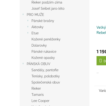
Rieker podzim-zima
Josef Seibel jaro-léto
PRO MUŽE
Pánské brašny
Velký
Aktovky
Rebe
Etue
Kožené peněženky
Dolarovky
1 19
Pánské rukavice
Kožené opasky
D
PÁNSKÁ OBUV
Sandály, pantofle
...
Tenisky, polobotky
Společenská obuv
Rieker
Vari
Tamaris
Lee Cooper