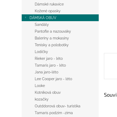
n
Dámské rukavice
e
Kožené opasky
l
DÁMSKÁ OBUV
Sandály
Pantofle a nazouváky
Baleríny a mokasíny
Tenisky a polobotky
Lodičky
Rieker jaro - léto
Tamaris jaro - léto
Jana jaro-léto
Lee Cooper jaro - léto
Looke
Kotníková obuv
Souvi
kozačky
Outddorová obuv- turistika
Tamaris podzim -zima