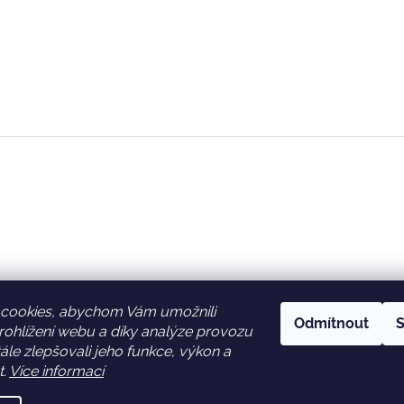
cookies, abychom Vám umožnili
Odmítnout
S
ohlížení webu a díky analýze provozu
Facebook
Věrnostní slevy
le zlepšovali jeho funkce, výkon a
t.
Více informací