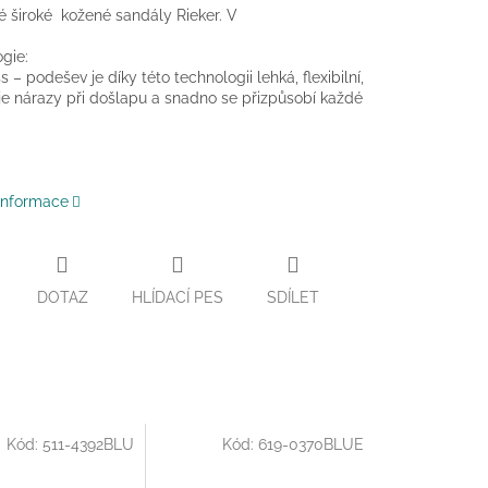
 široké kožené sandály Rieker. V
gie:
s – podešev je díky této technologii lehká, flexibilní,
e nárazy při došlapu a snadno se přizpůsobí každé
 informace
DOTAZ
HLÍDACÍ PES
SDÍLET
Kód:
511-4392BLU
Kód:
619-0370BLUE