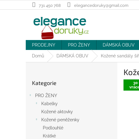
Přejít
731 450 768
elegancedoruky@gmail.com
na
obsah
PRODEJNY
PRO ŽENY
DÁMSKÁ OBUV
Domů
DÁMSKÁ OBUV
Kožené sandály šíř
P
Kože
o
Přeskočit
s
Kategorie
kategorie
30 
t
vráce
r
PRO ŽENY
a
Kabelky
n
Kožené aktovky
n
í
Kožené peněženky
p
Podlouhlé
a
Krátké