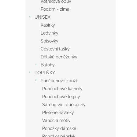
Kotníková obuv
Podzim - zima
UNISEX
Kasírky
Ledvinky
Spisovky
Cestovní tašky
Dětské peněženky
Batohy
DOPLŇKY
Punčochové zboží
Punčochové kalhoty
Punčochové legíny
Samodržící punčochy
Pletené návleky
Vánoční motiv
Ponožky dámské
Ponožky pánské