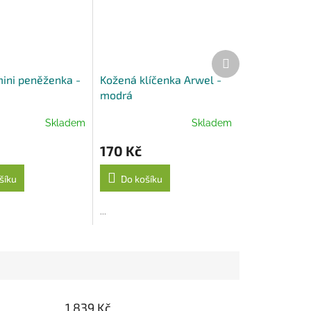
Další
produkt
ini peněženka -
Kožená klíčenka Arwel -
modrá
Skladem
Skladem
170 Kč
šíku
Do košíku
...
1 839 Kč