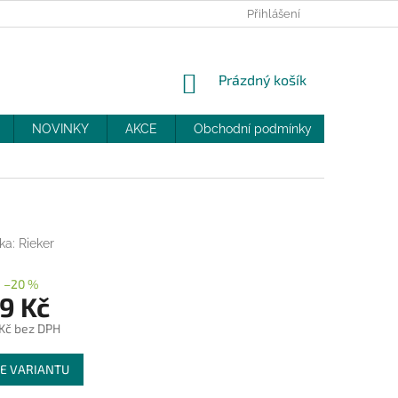
PRODEJNY
SLEVY
MOJE OBJEDNÁVKA
Přihlášení
NÁKUPNÍ
Prázdný košík
KOŠÍK
NOVINKY
AKCE
Obchodní podmínky
DOPRAV
ka:
Rieker
–20 %
9 Kč
 Kč bez DPH
E VARIANTU