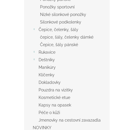
Ponožky sportovní
Nízké silonkové ponožky
Silonkové podkolenky
Čepice, čelenky, šály
čepice, šály, čelenky dámké
Čepice, šály pánské
Rukavice
Deštníky
Manikúry
Klíčenky
Dokladovky
Pouzdra na vizitky
Kosmetické etue
Kapsy na opasek
Péče o kůži
Jmenovky na cestovní zavazadla
NOVINKY