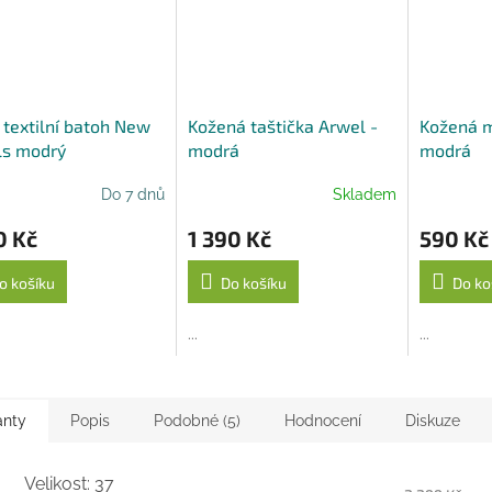
A
 textilní batoh New
Kožená taštička Arwel -
Kožená m
ls modrý
modrá
modrá
Do 7 dnů
Skladem
0 Kč
1 390 Kč
590 Kč
o košíku
Do košíku
Do ko
...
...
anty
Popis
Podobné (5)
Hodnocení
Diskuze
Velikost: 37