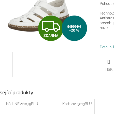
Pohodlné
Technolo
Antistres
Z
absorbuj
2 299 Kč
noze.
–20 %
ZDARMA
D
Detailní
A
TISK
R
M
sející produkty
Kód:
NEW1079BLU
Kód:
212-3013BLU