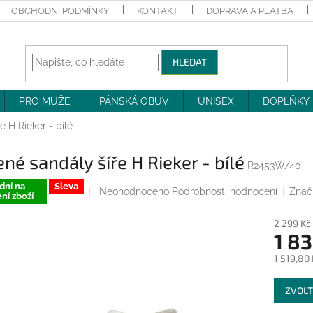
OBCHODNÍ PODMÍNKY
KONTAKT
DOPRAVA A PLATBA
HLEDAT
PRO MUŽE
PÁNSKÁ OBUV
UNISEX
DOPLŇKY
e H Rieker - bílé
né sandály šíře H Rieker - bílé
R2453W/40
dní na
Sleva
Průměrné
Neohodnoceno
Podrobnosti hodnocení
Znač
ní zboží
hodnocení
produktu
2 299 Kč
je
1 83
0,0
z
1 519,80
5
Měrná
hvězdiček.
ZVOLT
cena: