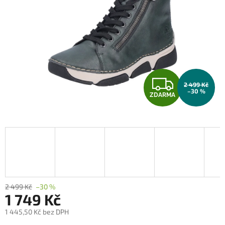
Z
2 499 Kč
–30 %
ZDARMA
D
A
R
M
A
2 499 Kč
–30 %
1 749 Kč
1 445,50 Kč bez DPH