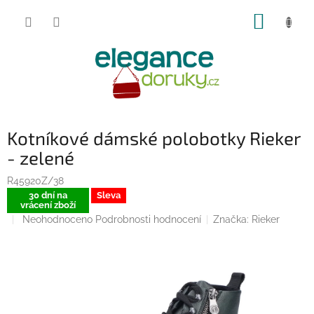
Přejít
NÁKUP
na
obsah
KOŠÍK
Kotníkové dámské polobotky Rieker
- zelené
R45920Z/38
30 dní na
Sleva
vrácení zboží
Průměrné
Neohodnoceno
Podrobnosti hodnocení
Značka:
Rieker
hodnocení
produktu
je
0,0
z
5
hvězdiček.