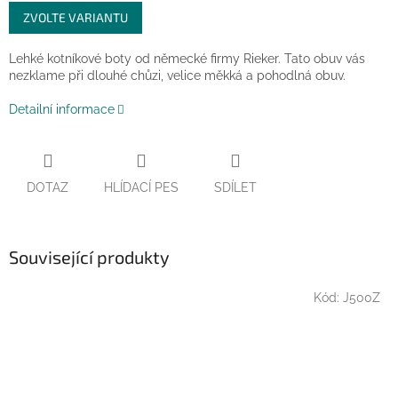
Měrná
ZVOLTE VARIANTU
cena:
Lehké kotníkové boty od německé firmy Rieker. Tato obuv vás
nezklame při dlouhé chůzi, velice měkká a pohodlná obuv.
Detailní informace
DOTAZ
HLÍDACÍ PES
SDÍLET
Související produkty
Kód:
J500Z