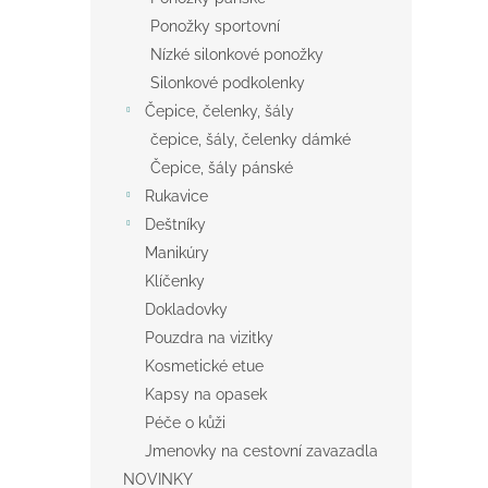
Ponožky sportovní
Nízké silonkové ponožky
Silonkové podkolenky
Čepice, čelenky, šály
čepice, šály, čelenky dámké
Čepice, šály pánské
Rukavice
Deštníky
Manikúry
Klíčenky
Dokladovky
Pouzdra na vizitky
Kosmetické etue
Kapsy na opasek
Péče o kůži
Jmenovky na cestovní zavazadla
NOVINKY