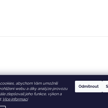
cookies, abychom Vám umožnili
Odmítnout
S
ohlížení webu a díky analýze provozu
Facebook
Věrnostní slevy
le zlepšovali jeho funkce, výkon a
t.
Více informací