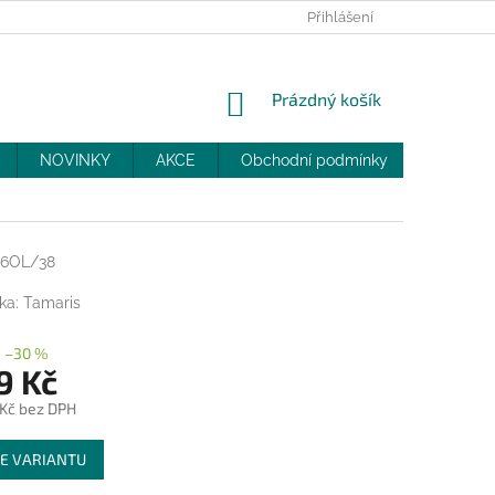
PRODEJNY
SLEVY
MOJE OBJEDNÁVKA
Přihlášení
NÁKUPNÍ
Prázdný košík
KOŠÍK
NOVINKY
AKCE
Obchodní podmínky
DOPRAV
36OL/38
ka:
Tamaris
–30 %
9 Kč
 Kč bez DPH
E VARIANTU