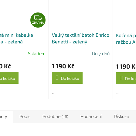
A
Z
D
ZDARMA
A
á mini kabelka
Velký textilní batoh Enrico
Kožená p
R
a - zelená
Benetti - zelený
ražbou A
M
A
Skladem
Do 7 dnů
0 Kč
1 190 Kč
1 190 K
o košíku
Do košíku
Do ko
...
...
anty
Popis
Podobné (16)
Hodnocení
Diskuze