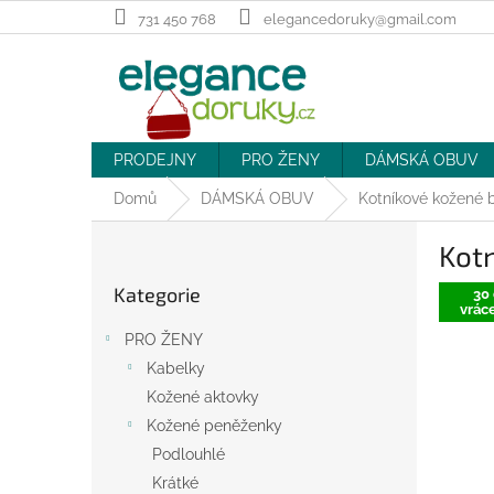
Přejít
731 450 768
elegancedoruky@gmail.com
na
obsah
PRODEJNY
PRO ŽENY
DÁMSKÁ OBUV
Domů
DÁMSKÁ OBUV
Kotníkové kožené b
P
Kotn
o
Přeskočit
s
Kategorie
kategorie
30 
t
vráce
r
PRO ŽENY
a
Kabelky
n
Kožené aktovky
n
í
Kožené peněženky
p
Podlouhlé
a
Krátké