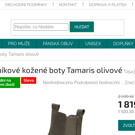
OBCHODNÍ PODMÍNKY
KONTAKT
DOPRAVA A PLATBA
HLEDAT
PRO MUŽE
PÁNSKÁ OBUV
UNISEX
DOPLŇKY
oty Tamaris olivové
íkové kožené boty Tamaris olivové
T254
dní na
Sleva
Průměrné
Neohodnoceno
Podrobnosti hodnocení
Znač
ní zboží
hodnocení
produktu
2 599 Kč
je
1 81
0,0
z
1 503,30
5
Měrná
hvězdiček.
ZVOLT
cena: