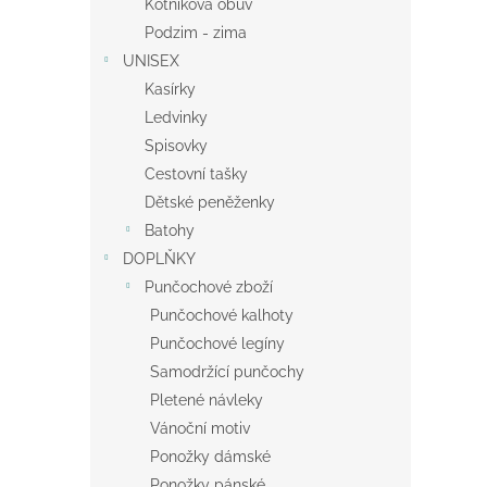
Kotníková obuv
Podzim - zima
UNISEX
Kasírky
Ledvinky
Spisovky
Cestovní tašky
Dětské peněženky
Batohy
DOPLŇKY
Punčochové zboží
Punčochové kalhoty
Punčochové legíny
Samodržící punčochy
Pletené návleky
Vánoční motiv
Ponožky dámské
Ponožky pánské