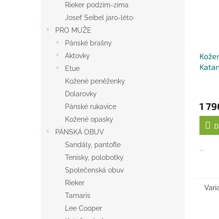
Rieker podzim-zima
Josef Seibel jaro-léto
PRO MUŽE
Pánské brašny
Kožen
Aktovky
Katan
Etue
Kožené peněženky
Dolarovky
1 79
Pánské rukavice
Kožené opasky
D
PÁNSKÁ OBUV
Sandály, pantofle
...
Tenisky, polobotky
Společenská obuv
Rieker
Vari
Tamaris
Lee Cooper