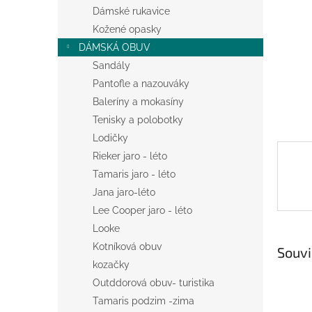
n
Dámské rukavice
e
Kožené opasky
l
DÁMSKÁ OBUV
Sandály
Pantofle a nazouváky
Baleríny a mokasíny
Tenisky a polobotky
Lodičky
Rieker jaro - léto
Tamaris jaro - léto
Jana jaro-léto
Lee Cooper jaro - léto
Looke
Kotníková obuv
Souvi
kozačky
Outddorová obuv- turistika
Tamaris podzim -zima