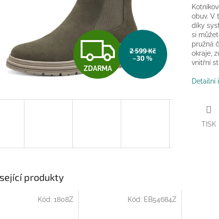
Kotníkov
obuv.
V 
díky sy
si můžet
Z
pružná č
2 599 Kč
okraje, 
–30 %
vnitřní s
ZDARMA
D
Detailní
A
TISK
R
M
sející produkty
Kód:
1808Z
Kód:
EB54684Z