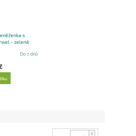
eněženka s
rwel - zelená
Do 7 dnů
č
šíku