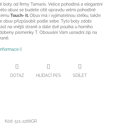
é boty od firmy Tamaris. Velice pohodlná a elegantní
této obuvi se budete cítit opravdu velmi pohodlně
stému
Touch- it.
Obuv má i vyjímatelnou stélku, takže
e obuv přizpůsobit podle sebe.
Tyto boty zdobí
ást na vnější straně a dále dvě poutka u horního
zdobeny písmenky T. Obouvání Vám usnadní zip na
traně.
 informace
DOTAZ
HLÍDACÍ PES
SDÍLET
Kód:
511-2266GR