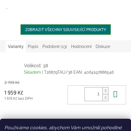
...
ZOBRAZIT VŠECHNY SOUVISEJÍCÍ PRODUKTY
Varianty
Popis
Podobné (13)
Hodnocení
Diskuze
Velikost: 38
Skladem
| T26879TAU/38
EAN:
4064197886546
2 799 Kč
Do 
1 959 Kč
1 619 Kč bez DPH
Z
á
Používáme cookies, abychom Vám umožnili pohodlné
Facebook
Věrnostní slevy