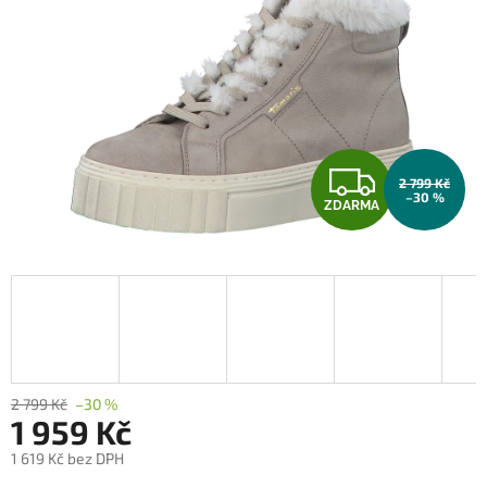
Z
2 799 Kč
–30 %
ZDARMA
D
A
R
M
A
2 799 Kč
–30 %
1 959 Kč
1 619 Kč bez DPH