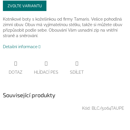
Měrná
ZVOLTE VARIANTU
cena:
Kotníkové boty s kožešinkou od firmy Tamaris. Velice pohodlná
zimní obuv. Obuv má vyjímatelnou stélku, takže si můžete obuv
přizpůsobit podle sebe.
Obouvání Vám usnadní zip na vnitřní
straně a sněrování.
Detailní informace
DOTAZ
HLÍDACÍ PES
SDÍLET
Související produkty
Kód:
BLC/5064TAUPE