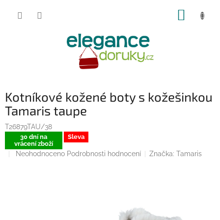
Přejít
NÁKUP
na
obsah
KOŠÍK
Kotníkové kožené boty s kožešinkou
Tamaris taupe
T26879TAU/38
30 dní na
Sleva
vrácení zboží
Průměrné
Neohodnoceno
Podrobnosti hodnocení
Značka:
Tamaris
hodnocení
produktu
je
0,0
z
5
hvězdiček.