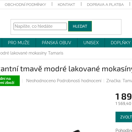
OBCHODNÍ PODMÍNKY
KONTAKT
DOPRAVA A PLATBA
HLEDAT
PRO MUŽE
PÁNSKÁ OBUV
UNISEX
DOPLŇKY
odré lakované mokasíny Tamaris
gantní tmavě modré lakované mokasín
dní na
Průměrné
Neohodnoceno
Podrobnosti hodnocení
Značka:
Tama
ní zboží
hodnocení
produktu
1 89
je
0,0
1 569,40
z
Měrná
5
ZVOLT
cena:
hvězdiček.
Pohodlné