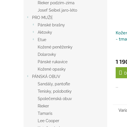
Rieker podzim-zima
Josef Seibel jaro-léto
PRO MUŽE
Pánské brašny
Kože
Aktovky
- tm
Etue
Kožené peněženky
Dolarovky
1 19
Pánské rukavice
Kožené opasky
D
PÁNSKÁ OBUV
Sandály, pantofle
...
Tenisky, polobotky
Společenská obuv
Rieker
Vari
Tamaris
Lee Cooper