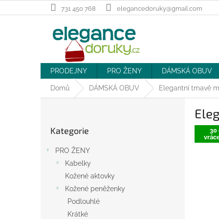
Přejít
731 450 768
elegancedoruky@gmail.com
na
obsah
PRODEJNY
PRO ŽENY
DÁMSKÁ OBUV
Domů
DÁMSKÁ OBUV
Elegantní tmavě m
P
Ele
o
Přeskočit
s
Kategorie
kategorie
30 
t
vráce
r
PRO ŽENY
a
Kabelky
n
Kožené aktovky
n
í
Kožené peněženky
p
Podlouhlé
a
Krátké