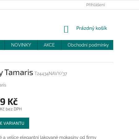
PRODEJNY
SLEVY
MOJE OBJEDNÁVKA
Přihlášení
NÁKUPNÍ
Prázdný košík
KOŠÍK
NOVINKY
AKCE
Obchodní podmínky
DOPRAV
y Tamaris
T24434NAVY/37
ris
9 Kč
 Kč bez DPH
E VARIANTU
 a velice elegantní lakované mokasíny od firmy