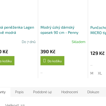
A
ná peněženka Lagen
Modrý úzký dámský
Punčocho
avě modrá
opasek 90 cm - Penny
MICRO ti
Belts
BLACK IR
Do 7 dnů
Skladem
0 Kč
390 Kč
129 Kč
o košíku
Do košíku
...
...
M
XL
anty
Popis
Podobné (4)
Hodnocení
Diskuze
Velikost: 37