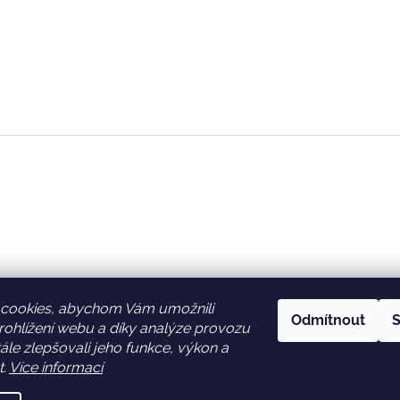
cookies, abychom Vám umožnili
Odmítnout
S
ohlížení webu a díky analýze provozu
Facebook
Věrnostní slevy
le zlepšovali jeho funkce, výkon a
t.
Více informací