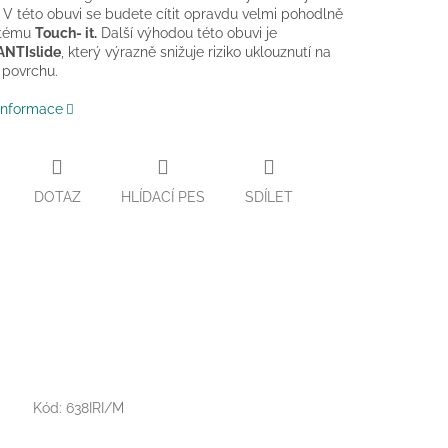
 V této obuvi se budete cítit opravdu velmi pohodlně
stému
Touch- it.
Další výhodou této obuvi je
ANTIslide
, který výrazně snižuje riziko uklouznutí na
 povrchu.
 informace
DOTAZ
HLÍDACÍ PES
SDÍLET
Kód:
638IRI/M