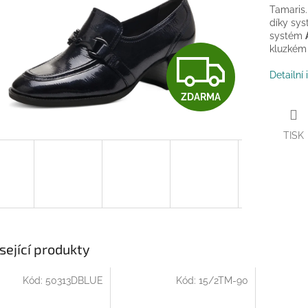
Tamaris.
díky sy
systém
kluzkém
Z
Detailní
ZDARMA
D
TISK
A
R
M
sející produkty
Kód:
50313DBLUE
Kód:
15/2TM-90