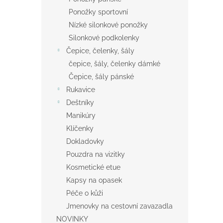
Ponožky sportovní
Nízké silonkové ponožky
Silonkové podkolenky
Čepice, čelenky, šály
čepice, šály, čelenky dámké
Čepice, šály pánské
Rukavice
Deštníky
Manikúry
Klíčenky
Dokladovky
Pouzdra na vizitky
Kosmetické etue
Kapsy na opasek
Péče o kůži
Jmenovky na cestovní zavazadla
NOVINKY