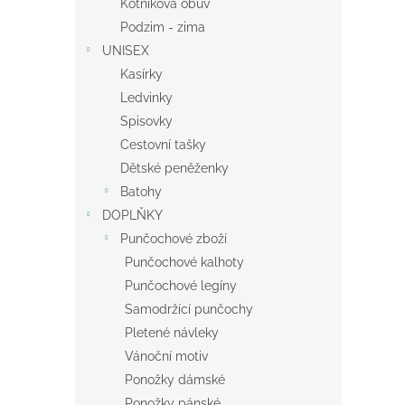
Kotníková obuv
Podzim - zima
UNISEX
Kasírky
Ledvinky
Spisovky
Cestovní tašky
Dětské peněženky
Batohy
DOPLŇKY
Punčochové zboží
Punčochové kalhoty
Punčochové legíny
Samodržící punčochy
Pletené návleky
Vánoční motiv
Ponožky dámské
Ponožky pánské