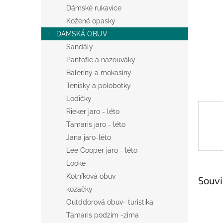
n
Dámské rukavice
e
Kožené opasky
l
DÁMSKÁ OBUV
Sandály
Pantofle a nazouváky
Baleríny a mokasíny
Tenisky a polobotky
Lodičky
Rieker jaro - léto
Tamaris jaro - léto
Jana jaro-léto
Lee Cooper jaro - léto
Looke
Kotníková obuv
Souvi
kozačky
Outddorová obuv- turistika
Tamaris podzim -zima