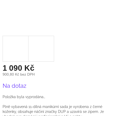
1 090 Kč
900,80 Kč bez DPH
Měrná
Na dotaz
cena:
Položka byla vyprodána…
Plně vybavená 11-dílná manikúrní sada je vyrobena z černé
koženky, obsahuje náčiní značky DUP a uzavírá se zipem. Je