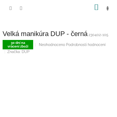
Přejít
NÁKU
na
obsah
KOŠÍK
Velká manikúra DUP - černá
230402-105
30 dní na
Průměrné
Neohodnoceno
Podrobnosti hodnocení
vrácení zboží
hodnocení
Značka:
DUP
produktu
je
0,0
z
5
hvězdiček.