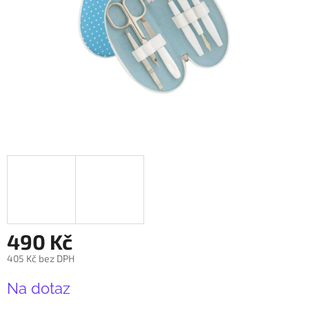
490 Kč
405 Kč bez DPH
Měrná
Na dotaz
cena: