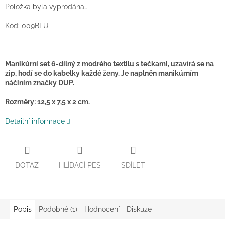
Položka byla vyprodána…
Kód: 009BLU
Manikúrní set 6-dílný z modrého textilu s tečkami, uzavírá se na
zip, hodí se do kabelky každé ženy. Je naplněn manikúrním
náčiním značky DUP.
Rozměry: 12,5 x 7,5 x 2 cm.
Detailní informace
DOTAZ
HLÍDACÍ PES
SDÍLET
Popis
Podobné (1)
Hodnocení
Diskuze