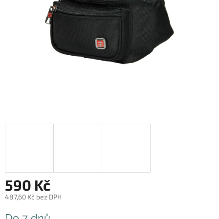
590 Kč
487,60 Kč bez DPH
Měrná
Do 7 dnů