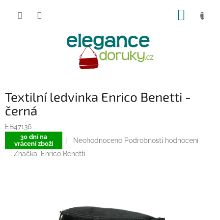
Přejít
NÁKUP
na
obsah
KOŠÍK
Textilní ledvinka Enrico Benetti -
černá
EB47136
30 dní na
Průměrné
Neohodnoceno
Podrobnosti hodnocení
vrácení zboží
hodnocení
Značka:
Enrico Benetti
produktu
je
0,0
z
5
hvězdiček.