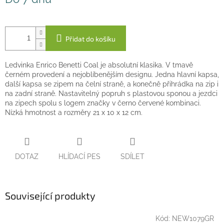
cena:
Přidat do košíku
Ledvinka Enrico Benetti Coal je absolutní klasika. V tmavě
černém provedení a nejoblíbenějším designu. Jedna hlavní kapsa,
další kapsa se zipem na čelní straně, a konečně přihrádka na zip i
na zadní straně. Nastavitelný popruh s plastovou sponou a jezdci
na zipech spolu s logem značky v černo červené kombinaci.
Nízká hmotnost a rozměry 21 x 10 x 12 cm.
DOTAZ
HLÍDACÍ PES
SDÍLET
Související produkty
Kód:
NEW1079GR