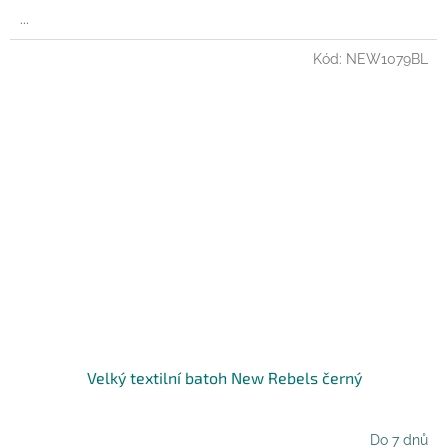
...
Kód:
NEW1079BL
Velký textilní batoh New Rebels černý
Do 7 dnů