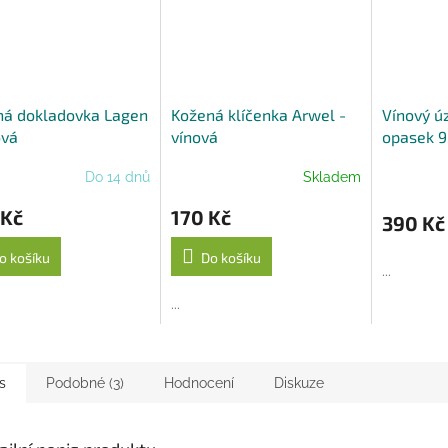
ná dokladovka Lagen
Kožená klíčenka Arwel -
Vínový ú
ová
vínová
opasek 9
Belts
Do 14 dnů
Skladem
 Kč
170 Kč
390 Kč
o košíku
Do košíku
...
...
s
Podobné (3)
Hodnocení
Diskuze