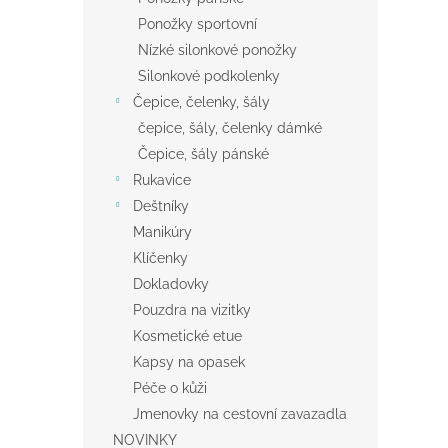
Ponožky sportovní
Nízké silonkové ponožky
Silonkové podkolenky
Čepice, čelenky, šály
čepice, šály, čelenky dámké
Čepice, šály pánské
Rukavice
Deštníky
Manikúry
Klíčenky
Dokladovky
Pouzdra na vizitky
Kosmetické etue
Kapsy na opasek
Péče o kůži
Jmenovky na cestovní zavazadla
NOVINKY