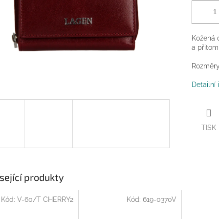
Kožená 
a přitom
Rozměry:
Detailní
TISK
sející produkty
Kód:
V-60/T CHERRY2
Kód:
619-0370V