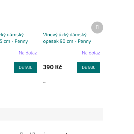
Další
produkt
zký dámský
Vínový úzký dámský
5 cm - Penny
opasek 90 cm - Penny
Belts
Na dotaz
Na dotaz
390 Kč
DETAIL
DETAIL
...