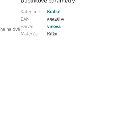
Doplňkové parametry
Kategorie
:
Krátké
x
EAN
:
55548iw
Barva
:
vínová
lena na dvě
Materiál
:
Kůže