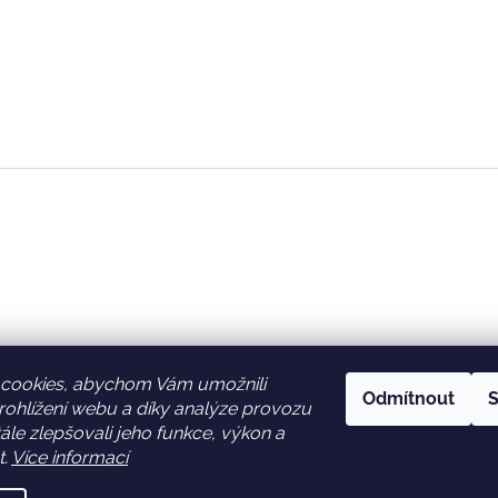
cookies, abychom Vám umožnili
Odmítnout
S
ohlížení webu a díky analýze provozu
Facebook
Věrnostní slevy
le zlepšovali jeho funkce, výkon a
t.
Více informací