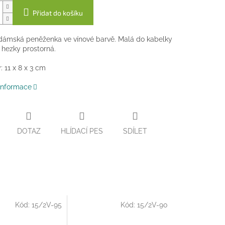
Přidat do košíku
dámská peněženka ve vínové barvě. Malá do kabelky
 hezky prostorná.
 11 x 8 x 3 cm
 informace
DOTAZ
HLÍDACÍ PES
SDÍLET
Kód:
15/2V-95
Kód:
15/2V-90