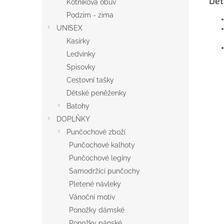
Det
Kotníková obuv
Podzim - zima
UNISEX
Kasírky
Ledvinky
Spisovky
Cestovní tašky
Dětské peněženky
Batohy
DOPLŇKY
Punčochové zboží
Punčochové kalhoty
Punčochové legíny
Samodržící punčochy
Pletené návleky
Vánoční motiv
Ponožky dámské
Ponožky pánské