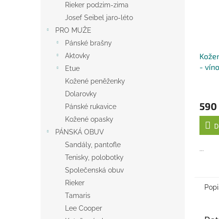
Rieker podzim-zima
Josef Seibel jaro-léto
PRO MUŽE
Pánské brašny
Kože
Aktovky
- vín
Etue
Kožené peněženky
Dolarovky
590
Pánské rukavice
Kožené opasky
D
PÁNSKÁ OBUV
Sandály, pantofle
...
Tenisky, polobotky
Společenská obuv
Rieker
Popi
Tamaris
Lee Cooper