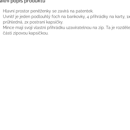
ailní popis produktu
Hlavní prostor peněženky se zavírá na patentek.
Uvnitř je jeden podlouhlý foch na bankovky, 4 přihrádky na karty, 1
průhledná, 2x postraní kapsičky.
Mince mají svojí vlastní přihrádku uzavíratelnou na zip. Ta je rozdě
části zipovou kapsičkou.