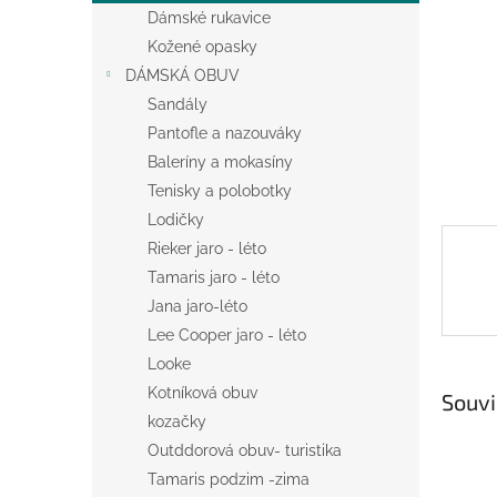
n
Dámské rukavice
e
Kožené opasky
l
DÁMSKÁ OBUV
Sandály
Pantofle a nazouváky
Baleríny a mokasíny
Tenisky a polobotky
Lodičky
Rieker jaro - léto
Tamaris jaro - léto
Jana jaro-léto
Lee Cooper jaro - léto
Looke
Kotníková obuv
Souvi
kozačky
Outddorová obuv- turistika
Tamaris podzim -zima