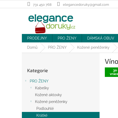
Přejít
731 450 768
elegancedoruky@gmail.com
na
obsah
PRODEJNY
PRO ŽENY
DÁMSKÁ OBUV
Domů
PRO ŽENY
Kožené peněženky
P
Vín
o
Přeskočit
s
Kategorie
kategorie
30 
t
vráce
r
PRO ŽENY
a
Kabelky
n
Kožené aktovky
n
í
Kožené peněženky
p
Podlouhlé
a
Krátké