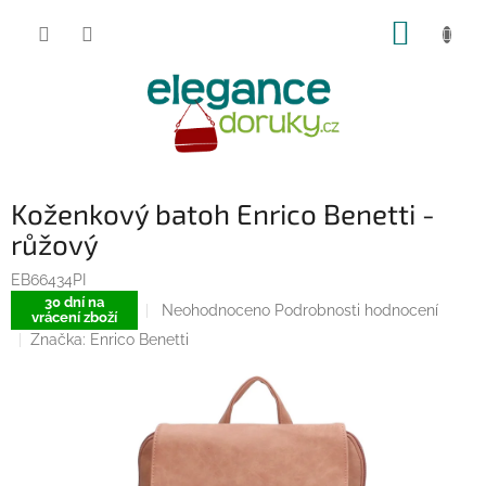
Přejít
NÁKUP
na
obsah
KOŠÍK
Koženkový batoh Enrico Benetti -
růžový
EB66434PI
30 dní na
Průměrné
Neohodnoceno
Podrobnosti hodnocení
vrácení zboží
hodnocení
Značka:
Enrico Benetti
produktu
je
0,0
z
5
hvězdiček.