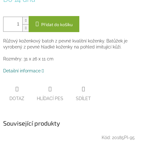
cena:
Přidat do košíku
Růžový koženkový batoh z pevné kvalitní koženky. Batůžek je
vyrobený z pevné hladké koženky na pohled imitující kůži.
Rozměry: 31 x 26 x 11 cm
Detailní informace
DOTAZ
HLÍDACÍ PES
SDÍLET
Související produkty
Kód:
20185PI-95