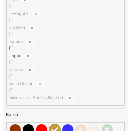
Hexagona
0
Justified
0
Katana
0
Lagen
1
Ostatní
0
SendiDesign
0
Silvercase - Sněžka Náchod
0
Barva