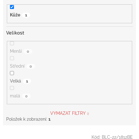
Kůže
1
Velikost
Menší
0
Střední
0
Velká
1
malá
0
VYMAZAT FILTRY
Položek k zobrazení:
1
V
Kód:
BLC-22/1812BE