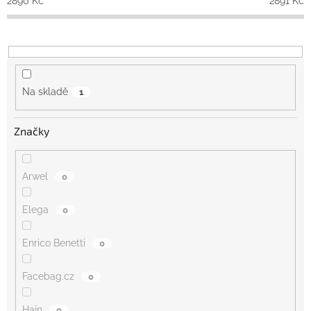
2890
Kč
2891
Kč
d
u
k
t
ů
Na skladě
1
Značky
Arwel
0
Elega
0
Enrico Benetti
0
Facebag.cz
0
Hajn
0