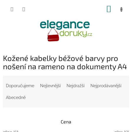
Přejít
NÁKUP
na
obsah
KOŠÍK
Kožené kabelky béžové barvy pro
nošení na rameno na dokumenty A4
Ř
a
Doporučujeme
Nejlevnější
Nejdražší
Nejprodávanější
z
e
Abecedně
n
í
p
Cena
r
o