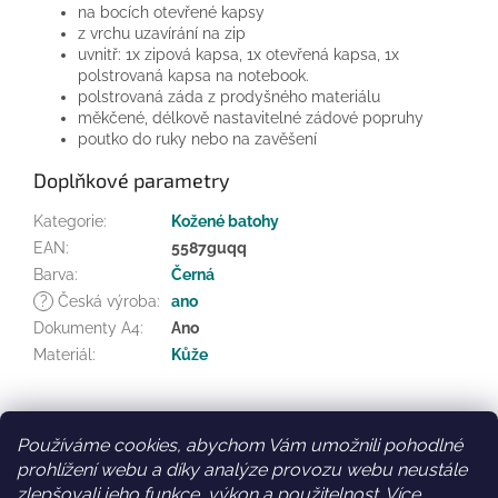
na bocích otevřené kapsy
z vrchu uzavírání na zip
uvnitř: 1x zipová kapsa, 1x otevřená kapsa, 1x
polstrovaná kapsa na notebook.
polstrovaná záda z prodyšného materiálu
měkčené, délkově nastavitelné zádové popruhy
poutko do ruky nebo na zavěšení
Doplňkové parametry
Kategorie
:
Kožené batohy
EAN
:
5587guqq
Barva
:
Černá
?
Česká výroba
:
ano
Dokumenty A4
:
Ano
Materiál
:
Kůže
Z
á
Používáme cookies, abychom Vám umožnili pohodlné
Facebook
Věrnostní slevy
p
prohlížení webu a díky analýze provozu webu neustále
a
zlepšovali jeho funkce, výkon a použitelnost.
Více