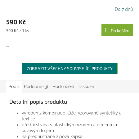
Do 7 dnů
590 Kč
Měrná
590 Kč / 1 ks
Do košíku
cena:
...
ZOBRAZIT VŠECHNY SOUVISEJÍCÍ PRODUKTY
Popis
Podobné (3)
Hodnocení
Diskuze
Detailní popis produktu
vyroben z kombinace kůže, vzorované syntetiky a
textilie
přední strana s plastickým vzorem a decentním
kovovým logem
na přední straně zipová kapsa