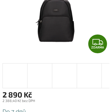
Z
ZDARMA
D
A
R
M
A
2 890 Kč
2 388,40 Kč bez DPH
Měrná
Do 7 dnů