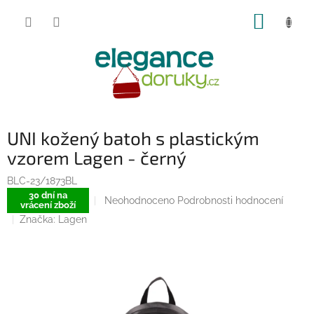
Přejít
NÁKUP
na
obsah
KOŠÍK
UNI kožený batoh s plastickým
vzorem Lagen - černý
BLC-23/1873BL
30 dní na
Průměrné
Neohodnoceno
Podrobnosti hodnocení
vrácení zboží
hodnocení
Značka:
Lagen
produktu
je
0,0
z
5
hvězdiček.