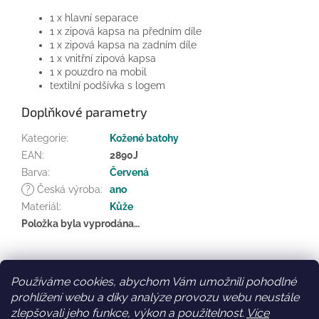
1 x hlavní separace
1 x zipová kapsa na předním díle
1 x zipová kapsa na zadním díle
1 x vnitřní zipová kapsa
1 x pouzdro na mobil
textilní podšívka s logem
Doplňkové parametry
Kategorie
:
Kožené batohy
EAN
:
2890J
Barva
:
Červená
?
Česká výroba
:
ano
Materiál
:
Kůže
Položka byla vyprodána…
Z
á
Používáme cookies, abychom Vám umožnili pohodlné
Facebook
Věrnostní slevy
p
prohlížení webu a díky analýze provozu webu neustále
a
zlepšovali jeho funkce, výkon a použitelnost.
Více