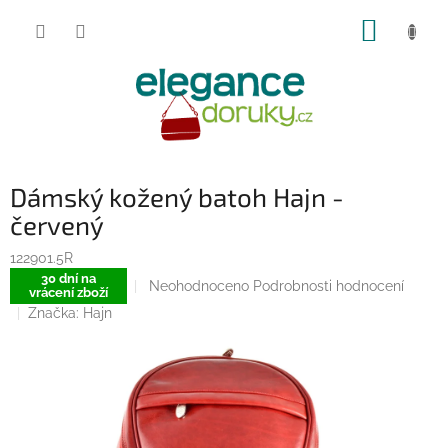
Přejít
NÁKUP
na
obsah
KOŠÍK
Dámský kožený batoh Hajn -
červený
122901.5R
30 dní na
Průměrné
Neohodnoceno
Podrobnosti hodnocení
vrácení zboží
hodnocení
Značka:
Hajn
produktu
je
0,0
z
5
hvězdiček.