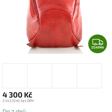
Z
ZDARMA
D
A
R
M
A
4 300 Kč
3 553,70 Kč bez DPH
Měrná
Do 7 dnů