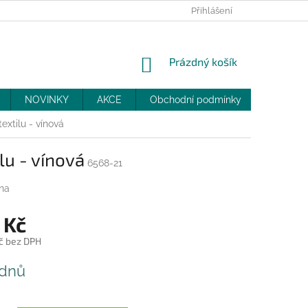
PRODEJNY
SLEVY
MOJE OBJEDNÁVKA
Přihlášení
NÁKUPNÍ
Prázdný košík
KOŠÍK
NOVINKY
AKCE
Obchodní podmínky
DOPRAV
xtilu - vínová
lu - vínová
6568-21
na
 Kč
č bez DPH
 dnů