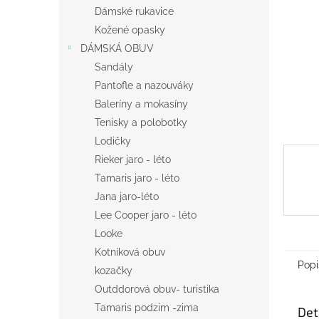
n
Dámské rukavice
e
Kožené opasky
l
DÁMSKÁ OBUV
Sandály
Pantofle a nazouváky
Baleríny a mokasíny
Tenisky a polobotky
Lodičky
Rieker jaro - léto
Tamaris jaro - léto
Jana jaro-léto
Lee Cooper jaro - léto
Looke
Kotníková obuv
Popi
kozačky
Outddorová obuv- turistika
Tamaris podzim -zima
Det