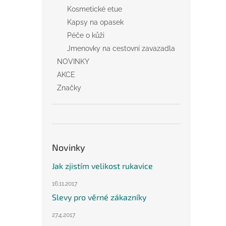
Kosmetické etue
Kapsy na opasek
Péče o kůži
Jmenovky na cestovní zavazadla
NOVINKY
AKCE
Značky
Novinky
Jak zjistím velikost rukavice
16.11.2017
Slevy pro věrné zákazníky
27.4.2017