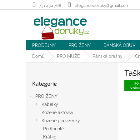
Přejít
731 450 768
elegancedoruky@gmail.com
na
obsah
PRODEJNY
PRO ŽENY
DÁMSKÁ OBUV
Domů
PRO MUŽE
Pánské brašny
Cr
P
Tašk
o
Přeskočit
s
Kategorie
kategorie
30 
t
vráce
r
PRO ŽENY
a
Kabelky
n
Kožené aktovky
n
í
Kožené peněženky
p
Podlouhlé
a
Krátké