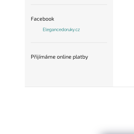
Facebook
Elegancedoruky.cz
Přijímáme online platby
Z
á
p
a
t
í