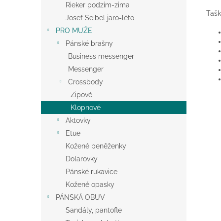
Rieker podzim-zima
Tašk
Josef Seibel jaro-léto
PRO MUŽE
Pánské brašny
Business messenger
Messenger
Crossbody
Zipové
Klopnové
Aktovky
Etue
Kožené peněženky
Dolarovky
Pánské rukavice
Kožené opasky
PÁNSKÁ OBUV
Sandály, pantofle