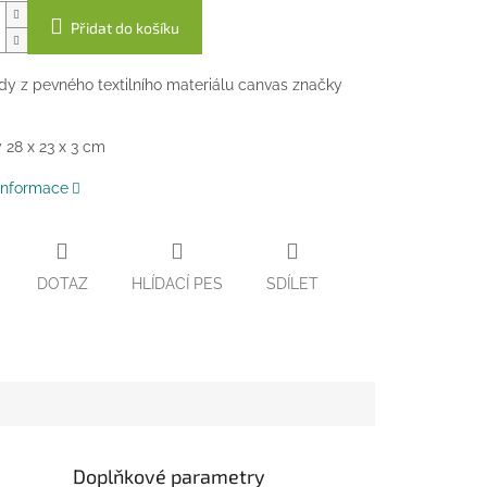
Přidat do košíku
y z pevného textilního materiálu canvas značky
28 x 23 x 3 cm
 informace
DOTAZ
HLÍDACÍ PES
SDÍLET
Doplňkové parametry