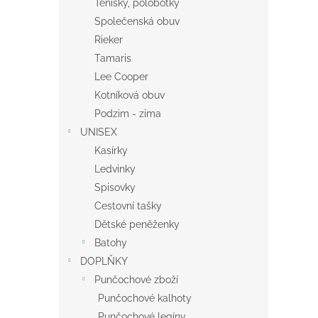
Tenisky, polobotky
Společenská obuv
Rieker
Tamaris
Lee Cooper
Kotníková obuv
Podzim - zima
UNISEX
Kasírky
Ledvinky
Spisovky
Cestovní tašky
Dětské peněženky
Batohy
DOPLŇKY
Punčochové zboží
Punčochové kalhoty
Punčochové legíny