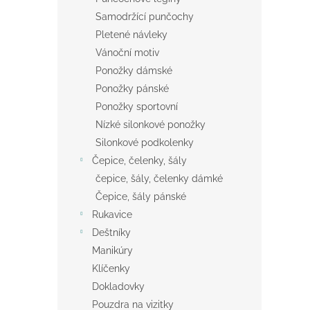
Samodržící punčochy
Pletené návleky
Vánoční motiv
Ponožky dámské
Ponožky pánské
Ponožky sportovní
Nízké silonkové ponožky
Silonkové podkolenky
Čepice, čelenky, šály
čepice, šály, čelenky dámké
Čepice, šály pánské
Rukavice
Deštníky
Manikúry
Klíčenky
Dokladovky
Pouzdra na vizitky