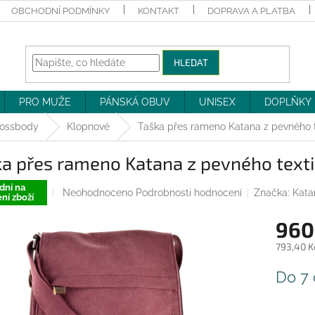
OBCHODNÍ PODMÍNKY
KONTAKT
DOPRAVA A PLATBA
HLEDAT
PRO MUŽE
PÁNSKÁ OBUV
UNISEX
DOPLŇKY
ossbody
Klopnové
Taška přes rameno Katana z pevného te
a přes rameno Katana z pevného texti
dní na
Průměrné
Neohodnoceno
Podrobnosti hodnocení
Značka:
Kata
ní zboží
hodnocení
produktu
960
je
0,0
793,40 K
z
Měrná
5
Do 7
cena:
hvězdiček.