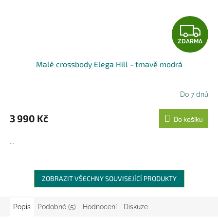
Z
ZDARMA
D
Malé crossbody Elega Hill - tmavě modrá
A
R
Do 7 dnů
M
3 990 Kč
Do košíku
A
...
ZOBRAZIT VŠECHNY SOUVISEJÍCÍ PRODUKTY
Popis
Podobné (5)
Hodnocení
Diskuze