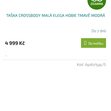
ZDARMA
D
TAŠKA CROSSBODY MALÁ ELEGA HOBIE TMAVĚ MODRÁ
A
R
Do 7 dnů
M
4 999 Kč
Do košíku
A
...
Kód:
69287/595/S