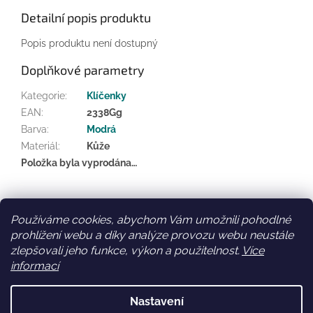
Detailní popis produktu
Popis produktu není dostupný
Doplňkové parametry
Kategorie
:
Klíčenky
EAN
:
2338Gg
Barva
:
Modrá
Materiál
:
Kůže
Položka byla vyprodána…
Z
á
Používáme cookies, abychom Vám umožnili pohodlné
Facebook
Věrnostní slevy
p
prohlížení webu a díky analýze provozu webu neustále
a
zlepšovali jeho funkce, výkon a použitelnost.
Více
t
informací
í
Vytvořil Shoptet
Nastavení