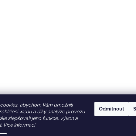
cookies, abychom Vám umožnili
Odmítnout
S
ohlížení webu a díky analýze provozu
Facebook
Věrnostní slevy
le zlepšovali jeho funkce, výkon a
t.
Více informací