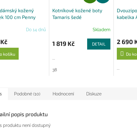
D
A
 dámský kožený
Kotníkové kožené boty
Dvouzipo
R
ek 100 cm Penny
Tamaris šedé
kabelka 
M
A
Do 14 dnů
Skladem
 Kč
2 690 
1 819 Kč
DETAIL
o košíku
Do ko
...
...
38
s
Podobné (10)
Hodnocení
Diskuze
ailní popis produktu
s produktu není dostupný