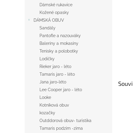
n
Dámské rukavice
e
Kožené opasky
l
DÁMSKÁ OBUV
Sandály
Pantofle a nazouváky
Baleríny a mokasíny
Tenisky a polobotky
Lodičky
Rieker jaro - léto
Tamaris jaro - léto
Jana jaro-léto
Souvi
Lee Cooper jaro - léto
Looke
Kotníková obuv
kozačky
Outddorová obuv- turistika
Tamaris podzim -zima