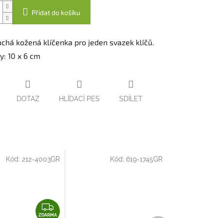
Přidat do košíku
chá kožená klíčenka p
ro jeden svazek klíčů.
: 10 x 6 cm
DOTAZ
HLÍDACÍ PES
SDÍLET
Kód:
212-4003GR
Kód:
619-1745GR
Z
ZDARMA