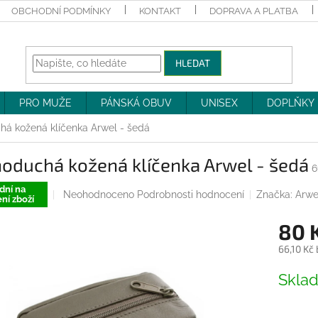
OBCHODNÍ PODMÍNKY
KONTAKT
DOPRAVA A PLATBA
HLEDAT
PRO MUŽE
PÁNSKÁ OBUV
UNISEX
DOPLŇKY
á kožená klíčenka Arwel - šedá
oduchá kožená klíčenka Arwel - šedá
6
dní na
Průměrné
Neohodnoceno
Podrobnosti hodnocení
Značka:
Arwe
ní zboží
hodnocení
produktu
80 
je
0,0
66,10 Kč
z
Měrná
5
Skla
cena:
hvězdiček.