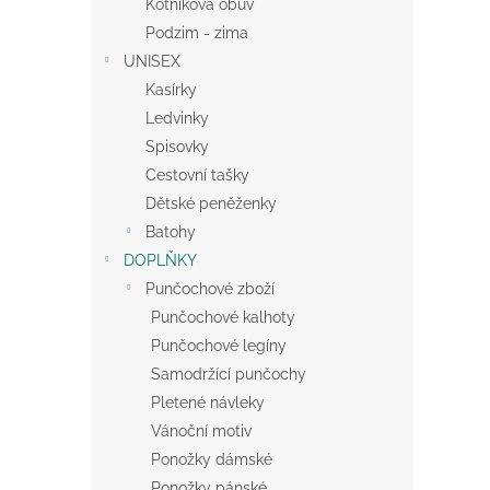
Kotníková obuv
Podzim - zima
UNISEX
Kasírky
Ledvinky
Spisovky
Cestovní tašky
Dětské peněženky
Batohy
DOPLŇKY
Punčochové zboží
Punčochové kalhoty
Punčochové legíny
Samodržící punčochy
Pletené návleky
Vánoční motiv
Ponožky dámské
Ponožky pánské