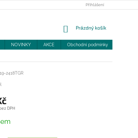
PRODEJNY
SLEVY
MOJE OBJEDNÁVKA
Přihlášení
NÁKUPNÍ
Prázdný košík
KOŠÍK
NOVINKY
AKCE
Obchodní podmínky
DOPRAV
19-2418TGR
l
Kč
 bez DPH
dem