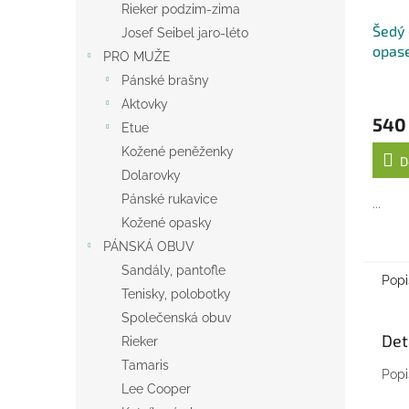
Rieker podzim-zima
Šedý
Josef Seibel jaro-léto
opas
PRO MUŽE
Belts
Pánské brašny
Aktovky
540
Etue
Kožené peněženky
D
Dolarovky
Pánské rukavice
...
Kožené opasky
PÁNSKÁ OBUV
Sandály, pantofle
Popi
Tenisky, polobotky
Společenská obuv
Det
Rieker
Tamaris
Popi
Lee Cooper