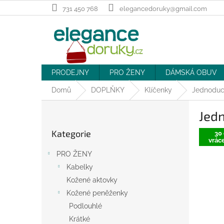
Přejít
731 450 768
elegancedoruky@gmail.com
na
obsah
PRODEJNY
PRO ŽENY
DÁMSKÁ OBUV
Domů
DOPLŇKY
Klíčenky
Jednoduch
P
Jedn
o
Přeskočit
s
Kategorie
kategorie
30 
t
vráce
r
PRO ŽENY
a
Kabelky
n
Kožené aktovky
n
í
Kožené peněženky
p
Podlouhlé
a
Krátké