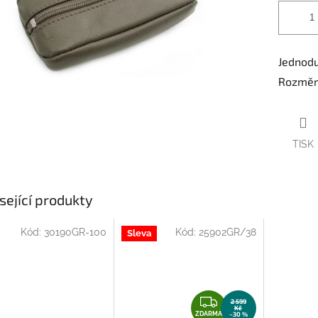
Jednodu
Rozměry
TISK
sející produkty
Kód:
30190GR-100
Kód:
25902GR/38
Sleva
Z
2 599
Kč
ZDARMA
–30 %