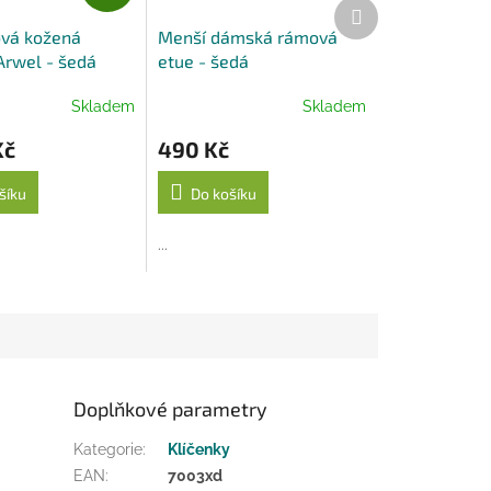
D
Další
A
produkt
vá kožená
Menší dámská rámová
R
Arwel - šedá
etue - šedá
M
A
Skladem
Skladem
Kč
490 Kč
šíku
Do košíku
...
Doplňkové parametry
Kategorie
:
Klíčenky
EAN
:
7003xd