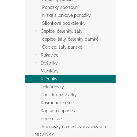
Ponožky sportovní
Nízké silonkové ponožky
Silonkové podkolenky
Čepice, čelenky, šály
čepice, šály, čelenky dámké
Čepice, šály pánské
Rukavice
Deštníky
Manikúry
Klíčenky
Dokladovky
Pouzdra na vizitky
Kosmetické etue
Kapsy na opasek
Péče o kůži
Jmenovky na cestovní zavazadla
NOVINKY