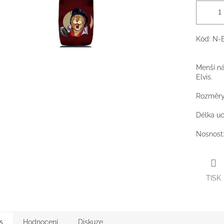
Kód: N-
Menší ná
Elvis.
Rozměry:
Délka uc
Nosnost:
TISK
s
Hodnocení
Diskuze