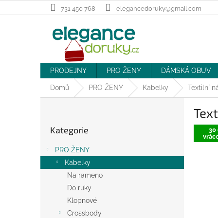
Přejít
731 450 768
elegancedoruky@gmail.com
na
obsah
PRODEJNY
PRO ŽENY
DÁMSKÁ OBUV
Domů
PRO ŽENY
Kabelky
Textilní 
P
Text
o
Přeskočit
s
Kategorie
kategorie
30 
t
vráce
r
PRO ŽENY
a
Kabelky
n
Na rameno
n
í
Do ruky
p
Klopnové
a
Crossbody