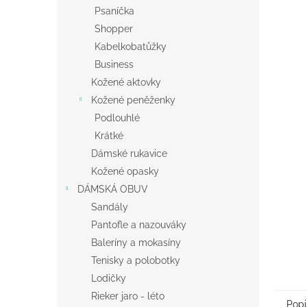
n
Psaníčka
e
Shopper
l
Kabelkobatůžky
Business
Kožené aktovky
Kožené peněženky
Podlouhlé
Krátké
Dámské rukavice
Kožené opasky
DÁMSKÁ OBUV
Sandály
Pantofle a nazouváky
Baleríny a mokasíny
Tenisky a polobotky
Lodičky
Rieker jaro - léto
Popi