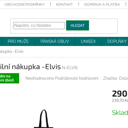
OBCHODNÍ PODMÍNKY
KONTAKT
DOPRAVA A PLATBA
HLEDAT
PRO MUŽE
PÁNSKÁ OBUV
UNISEX
DOPLŇKY
nákupka -Elvis
ilní nákupka -Elvis
N-ELVIS
dní na
Průměrné
Neohodnoceno
Podrobnosti hodnocení
Značka:
Osta
ní zboží
hodnocení
produktu
290
je
0,0
239,70 K
z
Měrná
5
Skla
cena:
hvězdiček.