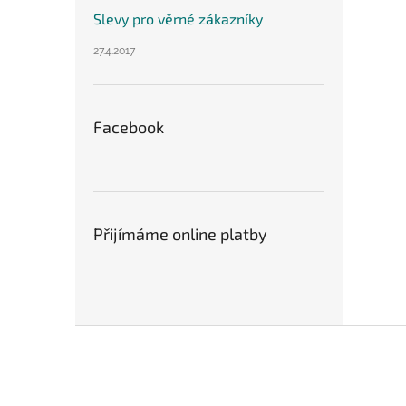
Slevy pro věrné zákazníky
27.4.2017
Facebook
Přijímáme online platby
Z
á
p
a