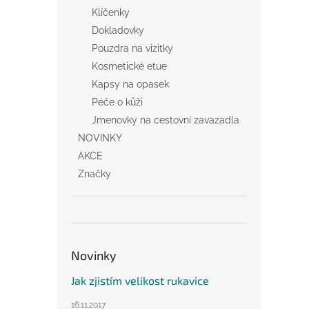
Klíčenky
Dokladovky
Pouzdra na vizitky
Kosmetické etue
Kapsy na opasek
Péče o kůži
Jmenovky na cestovní zavazadla
NOVINKY
AKCE
Značky
Novinky
Jak zjistím velikost rukavice
16.11.2017