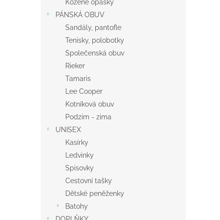
Kožené opasky
PÁNSKÁ OBUV
Sandály, pantofle
Tenisky, polobotky
Společenská obuv
Rieker
Tamaris
Lee Cooper
Kotníková obuv
Podzim - zima
UNISEX
Kasírky
Ledvinky
Spisovky
Cestovní tašky
Dětské peněženky
Batohy
DOPLŇKY