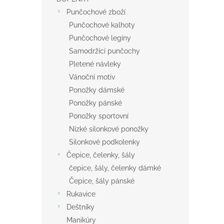
Punčochové zboží
Punčochové kalhoty
Punčochové legíny
Samodržící punčochy
Pletené návleky
Vánoční motiv
Ponožky dámské
Ponožky pánské
Ponožky sportovní
Nízké silonkové ponožky
Silonkové podkolenky
Čepice, čelenky, šály
čepice, šály, čelenky dámké
Čepice, šály pánské
Rukavice
Deštníky
Manikúry