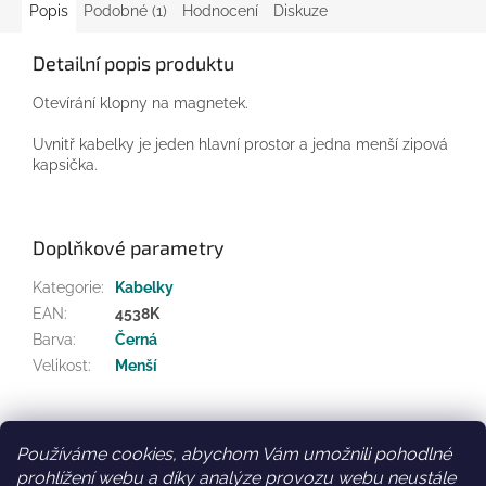
Popis
Podobné (1)
Hodnocení
Diskuze
Detailní popis produktu
Otevírání klopny na magnetek.
Uvnitř kabelky je jeden hlavní prostor a jedna menší zipová
kapsička.
Doplňkové parametry
Kategorie
:
Kabelky
EAN
:
4538K
Barva
:
Černá
Velikost
:
Menší
Z
á
Používáme cookies, abychom Vám umožnili pohodlné
Facebook
Věrnostní slevy
p
prohlížení webu a díky analýze provozu webu neustále