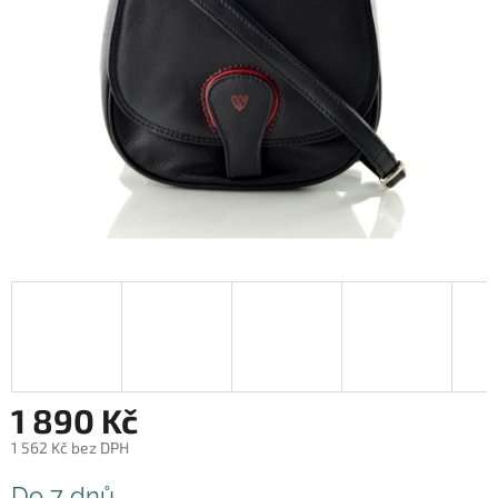
1 890 Kč
1 562 Kč bez DPH
Měrná
Do 7 dnů