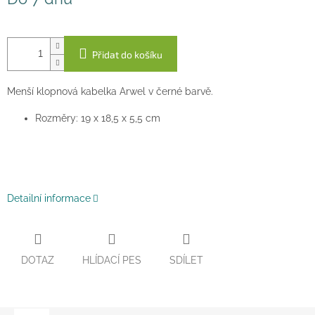
cena:
Přidat do košíku
Menší klopnová kabelka Arwel v černé barvě.
Rozměry: 19 x 18,5 x 5,5 cm
Detailní informace
DOTAZ
HLÍDACÍ PES
SDÍLET