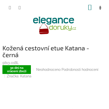
Přejít
NÁKUP
na
obsah
KOŠÍK
Kožená cestovní etue Katana -
černá
5613-01BL
30 dní na
Průměrné
Neohodnoceno
Podrobnosti hodnocení
vrácení zboží
hodnocení
Značka:
Katana
produktu
je
0,0
z
5
hvězdiček.