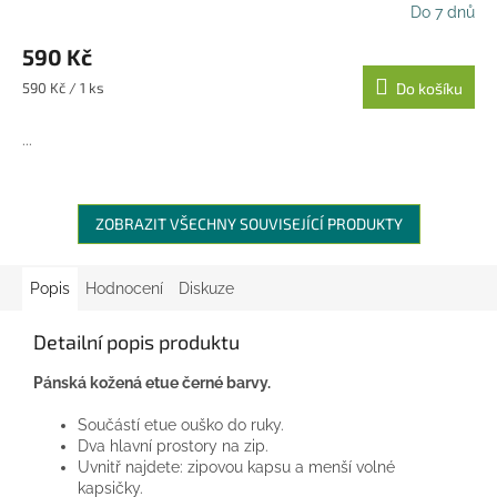
Do 7 dnů
590 Kč
Měrná
590 Kč / 1 ks
Do košíku
cena:
...
ZOBRAZIT VŠECHNY SOUVISEJÍCÍ PRODUKTY
Popis
Hodnocení
Diskuze
Detailní popis produktu
Pánská kožená etue černé barvy.
Součástí etue ouško do ruky.
Dva hlavní prostory na zip.
Uvnitř najdete: zipovou kapsu a menší volné
kapsičky.