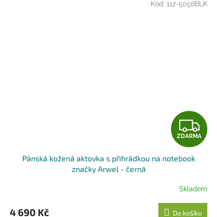
Kód:
112-5056BLK
Z
ZDARMA
D
Pánská kožená aktovka s přihrádkou na notebook
A
značky Arwel - černá
R
Skladem
M
4 690 Kč
Do košíku