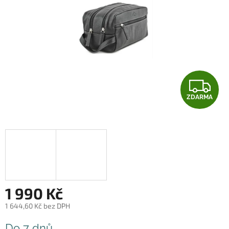
Z
ZDARMA
D
A
R
M
A
1 990 Kč
1 644,60 Kč bez DPH
Měrná
Do 7 dnů