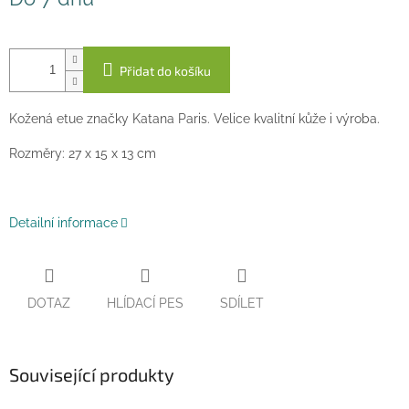
cena:
Přidat do košíku
Kožená etue značky Katana Paris. Velice kvalitní kůže i výroba.
Rozměry: 27 x 15 x 13 cm
Detailní informace
DOTAZ
HLÍDACÍ PES
SDÍLET
Související produkty