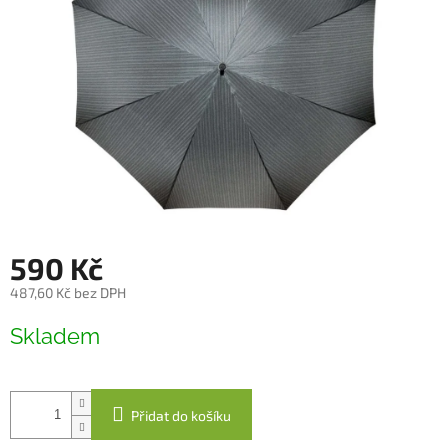
590 Kč
487,60 Kč bez DPH
Měrná
Skladem
cena:
Přidat do košíku