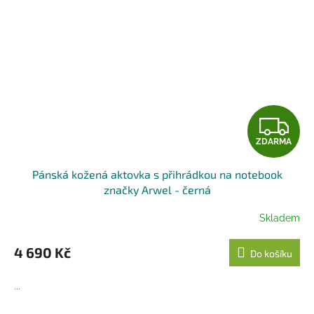
Z
ZDARMA
D
Pánská kožená aktovka s přihrádkou na notebook
A
značky Arwel - černá
R
Skladem
M
4 690 Kč
Do košíku
A
...