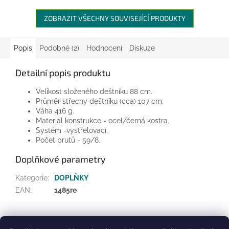
ZOBRAZIT VŠECHNY SOUVISEJÍCÍ PRODUKTY
Popis
Podobné (2)
Hodnocení
Diskuze
Detailní popis produktu
Velikost složeného deštníku 88 cm.
Průměr střechy deštníku (cca) 107 cm.
Váha 416 g.
Materiál konstrukce - ocel/černá kostra.
Systém -vystřelovací.
Počet prutů - 59/8.
Doplňkové parametry
Kategorie
:
DOPLŇKY
EAN
:
1485re
Z