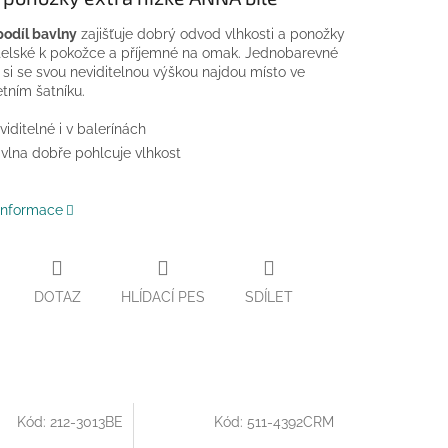
odíl bavlny
zajišťuje dobrý odvod vlhkosti a ponožky
telské k pokožce a příjemné na omak. Jednobarevné
si se svou neviditelnou výškou najdou místo ve
tním šatníku.
viditelné i v balerínách
vlna dobře pohlcuje vlhkost
 informace
DOTAZ
HLÍDACÍ PES
SDÍLET
Kód:
212-3013BE
Kód:
511-4392CRM