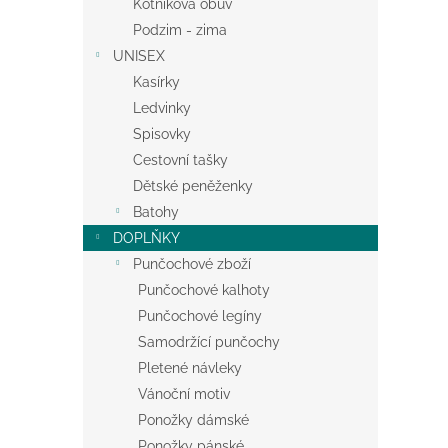
Kotníková obuv
Podzim - zima
UNISEX
Kasírky
Ledvinky
Spisovky
Cestovní tašky
Dětské peněženky
Batohy
DOPLŇKY
Punčochové zboží
Punčochové kalhoty
Punčochové legíny
Samodržící punčochy
Pletené návleky
Vánoční motiv
Ponožky dámské
Ponožky pánské