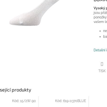
Vysoký p
jsou přá
ponožky 
vašem le
ne
ba
Detailní
TISK
sející produkty
Kód:
15/2W-90
Kód:
619-0370BLUE