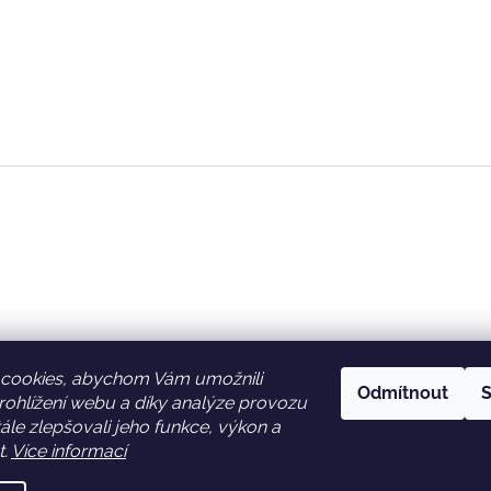
cookies, abychom Vám umožnili
Odmítnout
S
ohlížení webu a díky analýze provozu
Facebook
Věrnostní slevy
le zlepšovali jeho funkce, výkon a
t.
Více informací