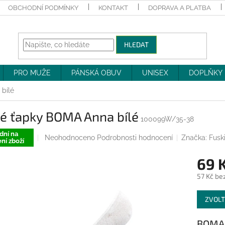
OBCHODNÍ PODMÍNKY
KONTAKT
DOPRAVA A PLATBA
HLEDAT
PRO MUŽE
PÁNSKÁ OBUV
UNISEX
DOPLŇKY
bílé
ké ťapky BOMA Anna bílé
100099W/35-38
dní na
Průměrné
Neohodnoceno
Podrobnosti hodnocení
Značka:
Fusk
ní zboží
hodnocení
produktu
69 
je
0,0
57 Kč be
z
Měrná
5
ZVOLT
cena:
hvězdiček.
BOMA 