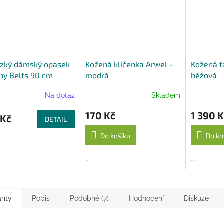
úzký dámský opasek
Kožená klíčenka Arwel -
Kožená t
ny Belts 90 cm
modrá
béžová
Na dotaz
Skladem
170 Kč
1 390 K
 Kč
DETAIL
Do košíku
Do ko
...
...
anty
Popis
Podobné (7)
Hodnocení
Diskuze