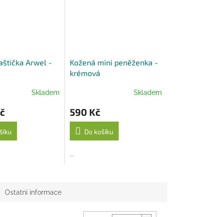
aštička Arwel -
Kožená mini peněženka -
krémová
Skladem
Skladem
č
590 Kč
šíku
Do košíku
...
Ostatní informace