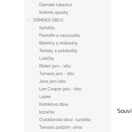
n
Dámské rukavice
e
Kožené opasky
l
DÁMSKÁ OBUV
Sandály
Pantofle a nazouváky
Baleríny a mokasíny
Tenisky a polobotky
Lodičky
Rieker jaro - léto
Tamaris jaro - léto
Jana jaro-léto
Lee Cooper jaro - léto
Looke
Kotníková obuv
Souvi
kozačky
Outddorová obuv- turistika
Tamaris podzim -zima