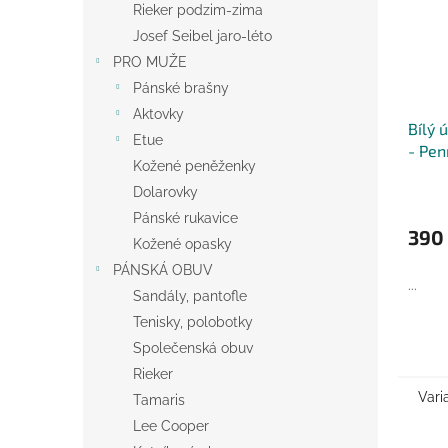
Rieker podzim-zima
Josef Seibel jaro-léto
PRO MUŽE
Pánské brašny
Aktovky
Bílý 
Etue
- Pen
Kožené peněženky
Dolarovky
Pánské rukavice
390
Kožené opasky
PÁNSKÁ OBUV
...
Sandály, pantofle
Tenisky, polobotky
Společenská obuv
Rieker
Vari
Tamaris
Lee Cooper