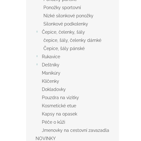
Ponožky sportovní
Nízké silonkové ponožky
Silonkové podkolenky
Čepice, čelenky, šály
čepice, šály, čelenky dámké
Čepice, šály pánské
Rukavice
Deštníky
Manikúry
Klíčenky
Dokladovky
Pouzdra na vizitky
Kosmetické etue
Kapsy na opasek
Péče o kůži
Jmenovky na cestovní zavazadla
NOVINKY