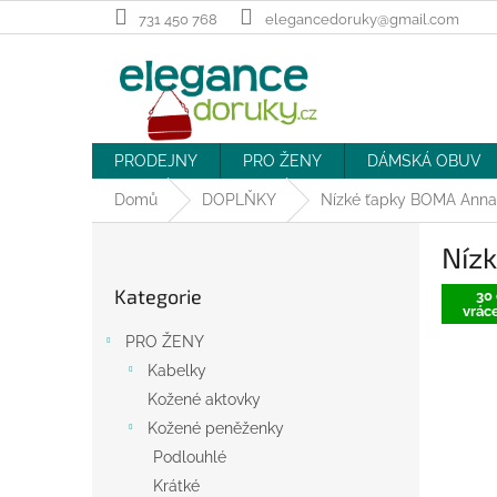
Přejít
731 450 768
elegancedoruky@gmail.com
na
obsah
PRODEJNY
PRO ŽENY
DÁMSKÁ OBUV
Domů
DOPLŇKY
Nízké ťapky BOMA Anna 
P
Níz
o
Přeskočit
s
Kategorie
kategorie
30 
t
vráce
r
PRO ŽENY
a
Kabelky
n
Kožené aktovky
n
í
Kožené peněženky
p
Podlouhlé
a
Krátké