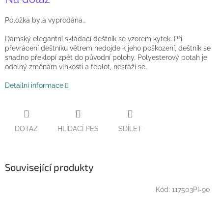
cena:
Položka byla vyprodána…
Dámský elegantní skládací deštník se vzorem kytek.
Při
převrácení deštníku větrem nedojde k jeho poškození, deštník se
snadno překlopí zpět do původní polohy. Polyesterový potah je
odolný změnám vlhkosti a teplot, nesráží se.
Detailní informace
DOTAZ
HLÍDACÍ PES
SDÍLET
Související produkty
Kód:
117503PI-90