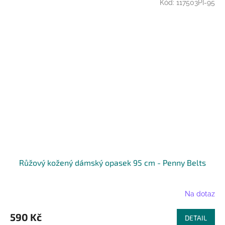
Kód:
117503PI-95
Růžový kožený dámský opasek 95 cm - Penny Belts
Na dotaz
590 Kč
DETAIL