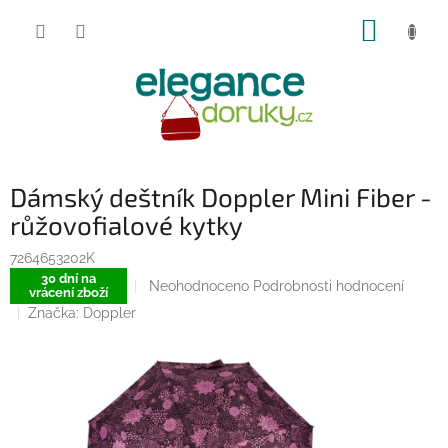
Přejít
NÁKUP
na
obsah
KOŠÍK
Dámský deštník Doppler Mini Fiber -
růžovofialové kytky
7264653202K
30 dní na
Průměrné
Neohodnoceno
Podrobnosti hodnocení
vrácení zboží
hodnocení
Značka:
Doppler
produktu
je
0,0
z
5
hvězdiček.