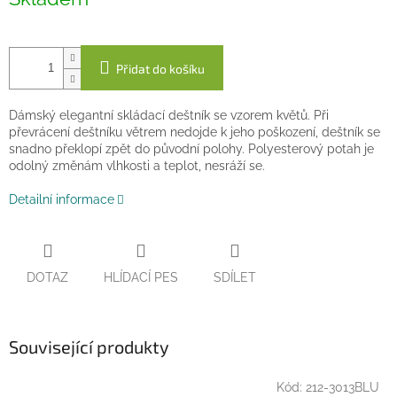
cena:
Přidat do košíku
Dámský elegantní skládací deštník se vzorem květů.
Při
převrácení deštníku větrem nedojde k jeho poškození, deštník se
snadno překlopí zpět do původní polohy. Polyesterový potah je
odolný změnám vlhkosti a teplot, nesráží se.
Detailní informace
DOTAZ
HLÍDACÍ PES
SDÍLET
Související produkty
Kód:
212-3013BLU