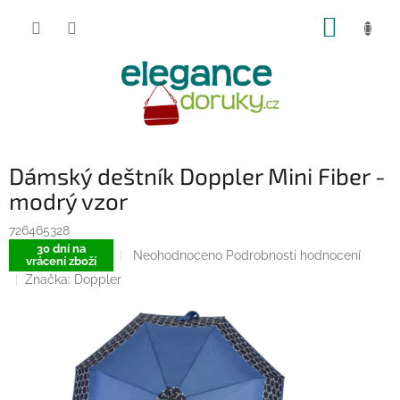
Přejít
NÁKUP
na
obsah
KOŠÍK
Dámský deštník Doppler Mini Fiber -
modrý vzor
726465328
30 dní na
Průměrné
Neohodnoceno
Podrobnosti hodnocení
vrácení zboží
hodnocení
Značka:
Doppler
produktu
je
0,0
z
5
hvězdiček.