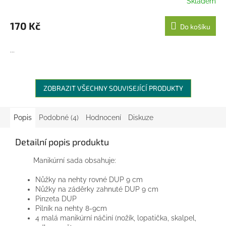
Skladem
170 Kč
Do košíku
...
ZOBRAZIT VŠECHNY SOUVISEJÍCÍ PRODUKTY
Popis
Podobné (4)
Hodnocení
Diskuze
Detailní popis produktu
Manikúrní sada obsahuje:
Nůžky na nehty rovné DUP 9 cm
Nůžky na záděrky zahnuté DUP 9 cm
Pinzeta DUP
Pilník na nehty 8-9cm
4 malá manikúrní náčiní (nožík, lopatička, skalpel,