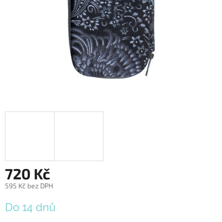
720 Kč
595 Kč bez DPH
Měrná
Do 14 dnů
cena: