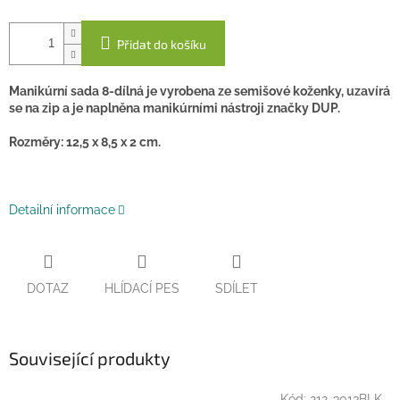
Přidat do košíku
Manikúrní sada 8-dílná je vyrobena ze semišové koženky, uzavírá
se na zip a je naplněna manikúrními nástroji značky DUP.
Rozměry: 12,5 x 8,5 x 2 cm.
Detailní informace
DOTAZ
HLÍDACÍ PES
SDÍLET
Související produkty
Kód:
212-3013BLK