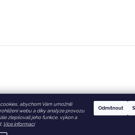
cookies, abychom Vám umožnili
Odmítnout
S
ohlížení webu a díky analýze provozu
Facebook
Věrnostní slevy
le zlepšovali jeho funkce, výkon a
t.
Více informací