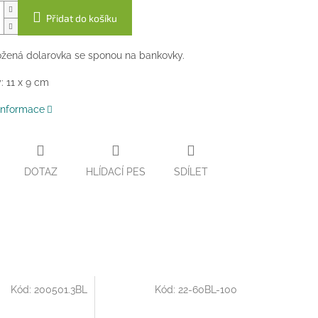
Přidat do košíku
žená dolarovka se sponou na bankovky.
 11 x 9 cm
 informace
DOTAZ
HLÍDACÍ PES
SDÍLET
Kód:
200501.3BL
Kód:
22-60BL-100