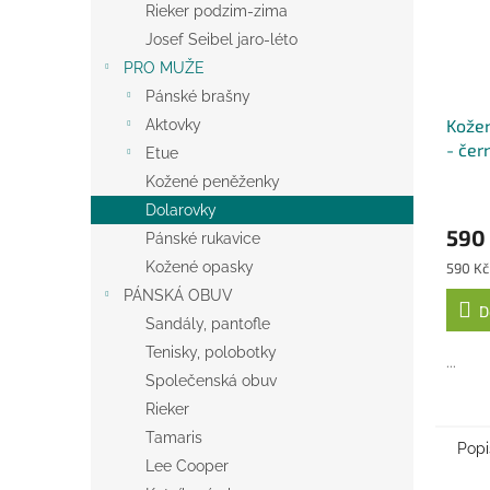
Rieker podzim-zima
Josef Seibel jaro-léto
PRO MUŽE
Pánské brašny
Kože
Aktovky
- čer
Etue
Kožené peněženky
Dolarovky
590
Pánské rukavice
Měrná
Kožené opasky
590 Kč 
cena:
PÁNSKÁ OBUV
D
Sandály, pantofle
Tenisky, polobotky
...
Společenská obuv
Rieker
Tamaris
Popi
Lee Cooper