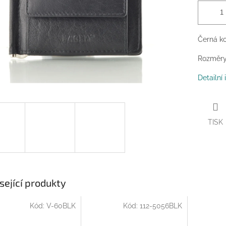
Černá ko
Rozměry:
Detailní
TISK
sející produkty
Kód:
V-60BLK
Kód:
112-5056BLK