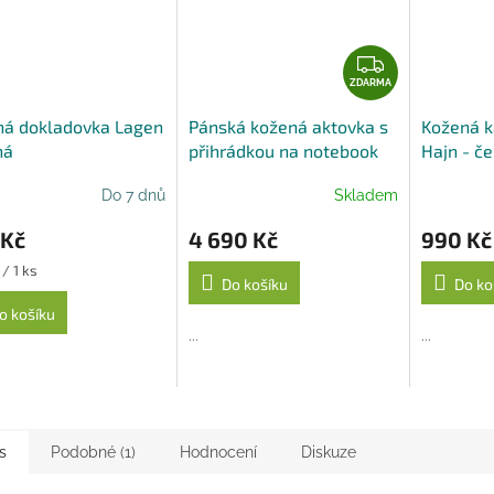
Z
D
ZDARMA
A
ná dokladovka Lagen
Pánská kožená aktovka s
Kožená k
R
ná
přihrádkou na notebook
Hajn - č
M
značky Arwel - černá
A
Do 7 dnů
Skladem
 Kč
4 690 Kč
990 Kč
/ 1 ks
Do košíku
Do ko
o košíku
...
...
s
Podobné (1)
Hodnocení
Diskuze