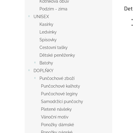
Kotníková obuv
Det
Podzim - zima
UNISEX
Kasírky
Ledvinky
Spisovky
Cestovní tašky
Dětské peněženky
Batohy
DOPLŇKY
Punčochové zboží
Punčochové kalhoty
Punčochové legíny
Samodržící punčochy
Pletené návleky
Vánoční motiv
Ponožky dámské
Ponožky pánské