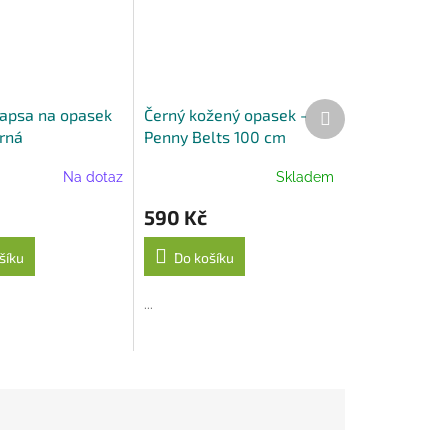
Další
apsa na opasek
Černý kožený opasek -
produkt
erná
Penny Belts 100 cm
Na dotaz
Skladem
590 Kč
šíku
Do košíku
...