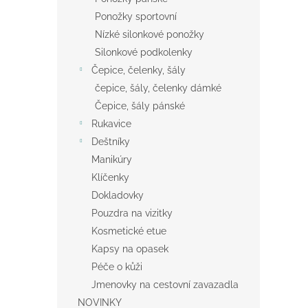
Ponožky sportovní
Nízké silonkové ponožky
Silonkové podkolenky
Čepice, čelenky, šály
čepice, šály, čelenky dámké
Čepice, šály pánské
Rukavice
Deštníky
Manikúry
Klíčenky
Dokladovky
Pouzdra na vizitky
Kosmetické etue
Kapsy na opasek
Péče o kůži
Jmenovky na cestovní zavazadla
NOVINKY