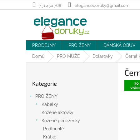
Přejít
731 450 768
elegancedoruky@gmail.com
na
obsah
PRODEJNY
PRO ŽENY
DÁMSKÁ OBUV
Domů
PRO MUŽE
Dolarovky
Černá 
P
Čer
o
Přeskočit
s
Kategorie
kategorie
30 
t
vráce
r
PRO ŽENY
a
Kabelky
n
Kožené aktovky
n
í
Kožené peněženky
p
Podlouhlé
a
Krátké