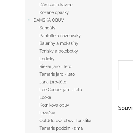
n
Dámské rukavice
e
Kožené opasky
l
DÁMSKÁ OBUV
Sandály
Pantofle a nazouváky
Baleríny a mokasíny
Tenisky a polobotky
Lodičky
Rieker jaro - léto
Tamaris jaro - léto
Jana jaro-léto
Lee Cooper jaro - léto
Looke
Kotníková obuv
Souvi
kozačky
Outddorová obuv- turistika
Tamaris podzim -zima