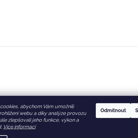
cookies, abychom Vám umožnili
Odmítnout
S
ohlížení webu a díky analýze provozu
Facebook
Věrnostní slevy
le zlepšovali jeho funkce, výkon a
t.
Více informací