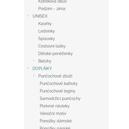
Kotníková obuv
Podzim - zima
UNISEX
Kasírky
Ledvinky
Spisovky
Cestovní tašky
Dětské peněženky
Batohy
DOPLŇKY
Punčochové zboží
Punčochové kalhoty
Punčochové legíny
Samodržící punčochy
Pletené návleky
Vánoční motiv
Ponožky dámské
Ponožky pánské