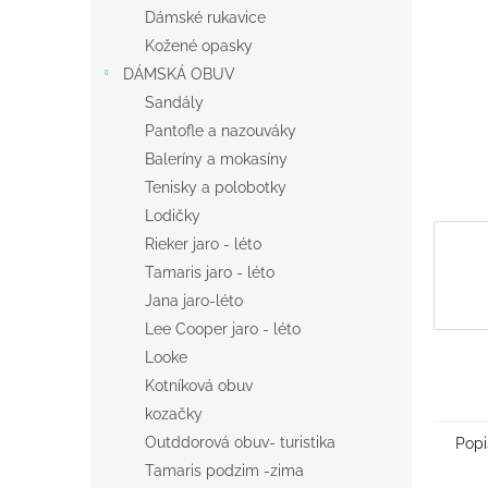
n
Dámské rukavice
e
Kožené opasky
l
DÁMSKÁ OBUV
Sandály
Pantofle a nazouváky
Baleríny a mokasíny
Tenisky a polobotky
Lodičky
Rieker jaro - léto
Tamaris jaro - léto
Jana jaro-léto
Lee Cooper jaro - léto
Looke
Kotníková obuv
kozačky
Outddorová obuv- turistika
Popi
Tamaris podzim -zima