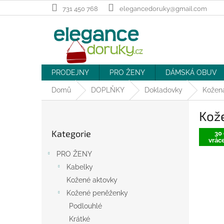
Přejít
731 450 768
elegancedoruky@gmail.com
na
obsah
PRODEJNY
PRO ŽENY
DÁMSKÁ OBUV
Domů
DOPLŇKY
Dokladovky
Kožen
P
Kož
o
Přeskočit
s
Kategorie
kategorie
30 
t
vráce
r
PRO ŽENY
a
Kabelky
n
Kožené aktovky
n
í
Kožené peněženky
p
Podlouhlé
a
Krátké