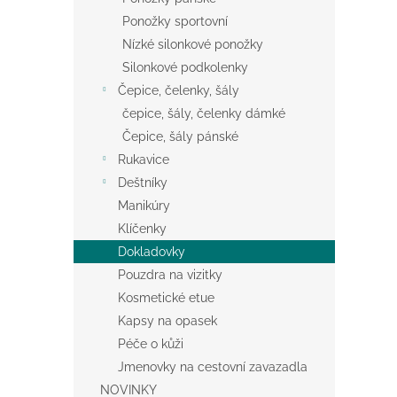
Ponožky sportovní
Nízké silonkové ponožky
Silonkové podkolenky
Čepice, čelenky, šály
čepice, šály, čelenky dámké
Čepice, šály pánské
Rukavice
Deštníky
Manikúry
Klíčenky
Dokladovky
Pouzdra na vizitky
Kosmetické etue
Kapsy na opasek
Péče o kůži
Jmenovky na cestovní zavazadla
NOVINKY