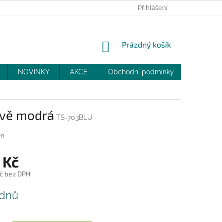
PRODEJNY
SLEVY
MOJE OBJEDNÁVKA
Přihlášení
NÁKUPNÍ
Prázdný košík
KOŠÍK
NOVINKY
AKCE
Obchodní podmínky
DOPRAV
avě modrá
TS-703BLU
en
 Kč
č bez DPH
 dnů