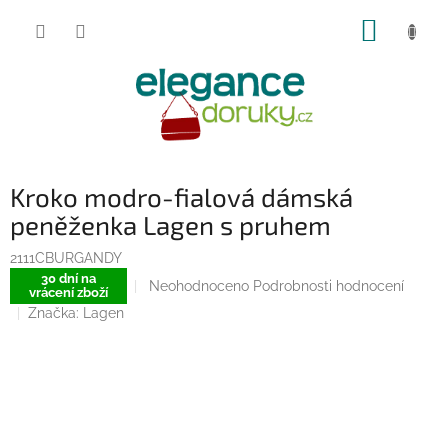
Přejít
NÁKUP
na
obsah
KOŠÍK
Kroko modro-fialová dámská
peněženka Lagen s pruhem
2111CBURGANDY
30 dní na
Průměrné
Neohodnoceno
Podrobnosti hodnocení
vrácení zboží
hodnocení
Značka:
Lagen
produktu
je
0,0
z
5
hvězdiček.