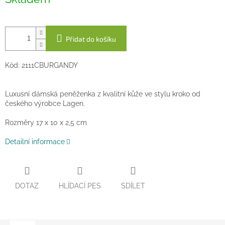
cena:
Přidat do košíku
Kód: 2111CBURGANDY
Luxusní dámská peněženka z kvalitní kůže ve stylu kroko od
českého výrobce Lagen.
Rozměry 17 x 10 x 2,5 cm
Detailní informace
DOTAZ
HLÍDACÍ PES
SDÍLET