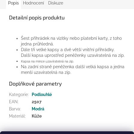
Popis
Hodnocení
Diskuze
Detailní popis produktu
Šest přihrádek na vizitky nebo platební karty, z toho
jedna průhledná.
Dále tři velké kapsy a dvě větší vnitřní přihrádky.
Další kapsa uprostřed peněženky uzavíratelná na zip.
Kapsa na mince uzavíratelná na zip.
Na zadní straně peněženka další velká kapsa a jedna
menší uzavíratelná na zip.
Doplňkové parametry
Kategorie
:
Podlouhlé
EAN
:
2507
Barva
:
Modrá
Materiál
:
Kůže
Z