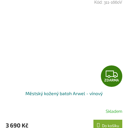
Kód:
311-1660V
Z
ZDARMA
D
Městský kožený batoh Arwel - vínový
A
R
Skladem
M
3 690 Kč
Do košíku