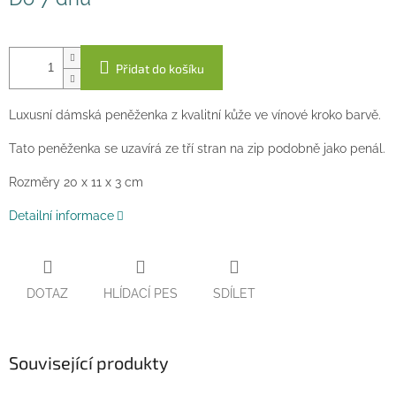
cena:
Přidat do košíku
Luxusní dámská peněženka z kvalitní kůže ve vínové kroko barvě.
Tato peněženka se uzavírá ze tří stran na zip podobně jako penál.
Rozměry 20 x 11 x 3 cm
Detailní informace
DOTAZ
HLÍDACÍ PES
SDÍLET
Související produkty