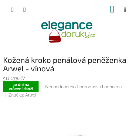
Přejít
NÁKUP
na
obsah
KOŠÍK
Kožená kroko penálová peněženka
Arwel - vínová
511-1336KV
30 dní na
Průměrné
Neohodnoceno
Podrobnosti hodnocení
vrácení zboží
hodnocení
Značka:
Arwel
produktu
je
0,0
z
5
hvězdiček.