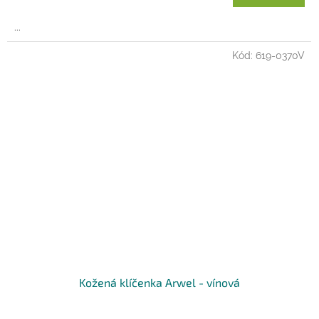
A
...
Kód:
619-0370V
Kožená klíčenka Arwel - vínová