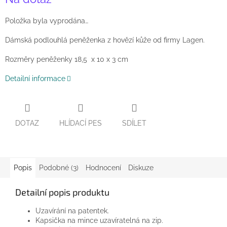
cena:
Položka byla vyprodána…
Dámská podlouhlá peněženka z hovězí kůže od firmy Lagen.
Rozměry peněženky 18,5 x 10 x 3 cm
Detailní informace
DOTAZ
HLÍDACÍ PES
SDÍLET
Popis
Podobné (3)
Hodnocení
Diskuze
Detailní popis produktu
Uzavírání na patentek.
Kapsička na mince uzavíratelná na zip.