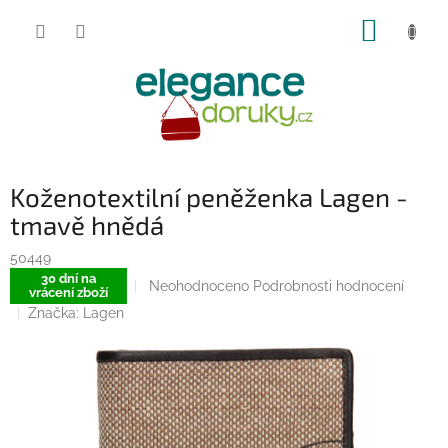
Přejít
NÁKUP
na
obsah
KOŠÍK
Koženotextilní peněženka Lagen -
tmavě hnědá
50449
30 dní na
Průměrné
Neohodnoceno
Podrobnosti hodnocení
vrácení zboží
hodnocení
Značka:
Lagen
produktu
je
0,0
z
5
hvězdiček.