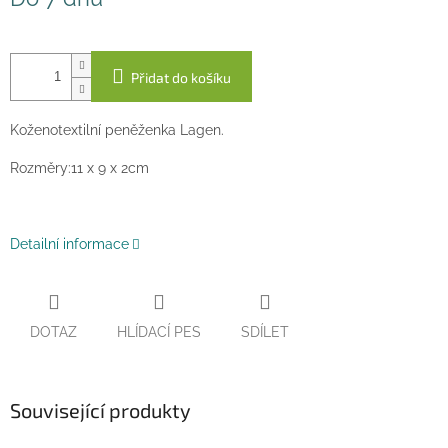
cena:
Přidat do košíku
Koženotextilní peněženka Lagen.
Rozměry:11 x 9 x 2cm
Detailní informace
DOTAZ
HLÍDACÍ PES
SDÍLET
Související produkty