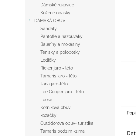
n
Dámské rukavice
e
Kožené opasky
l
DÁMSKÁ OBUV
Sandály
Pantofle a nazouváky
Baleríny a mokasíny
Tenisky a polobotky
Lodičky
Rieker jaro - léto
Tamaris jaro - léto
Jana jaro-léto
Lee Cooper jaro - léto
Looke
Kotníková obuv
Popi
kozačky
Outddorová obuv- turistika
Tamaris podzim -zima
Det