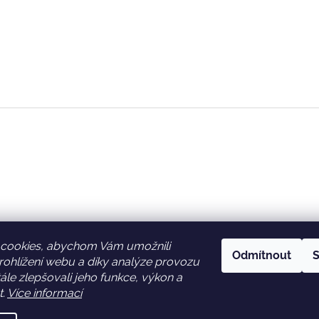
cookies, abychom Vám umožnili
Odmítnout
S
ohlížení webu a díky analýze provozu
Facebook
Věrnostní slevy
le zlepšovali jeho funkce, výkon a
t.
Více informací