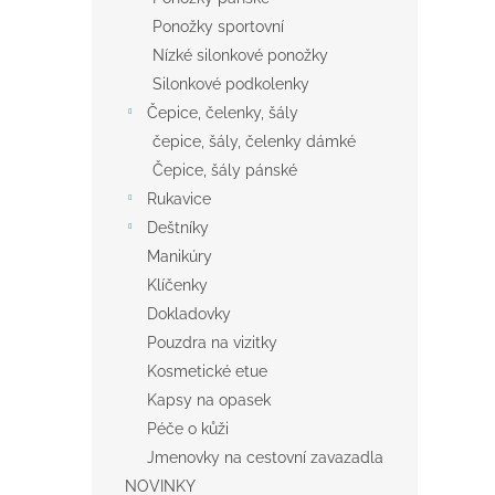
Ponožky sportovní
Nízké silonkové ponožky
Silonkové podkolenky
Čepice, čelenky, šály
čepice, šály, čelenky dámké
Čepice, šály pánské
Rukavice
Deštníky
Manikúry
Klíčenky
Dokladovky
Pouzdra na vizitky
Kosmetické etue
Kapsy na opasek
Péče o kůži
Jmenovky na cestovní zavazadla
NOVINKY