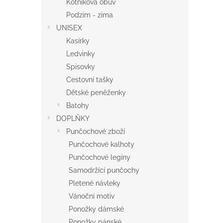
Kotníková obuv
Podzim - zima
UNISEX
Kasírky
Ledvinky
Spisovky
Cestovní tašky
Dětské peněženky
Batohy
DOPLŇKY
Punčochové zboží
Punčochové kalhoty
Punčochové legíny
Samodržící punčochy
Pletené návleky
Vánoční motiv
Ponožky dámské
Ponožky pánské