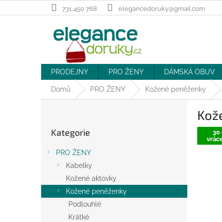
Přejít
731 450 768
elegancedoruky@gmail.com
na
obsah
PRODEJNY
PRO ŽENY
DÁMSKÁ OBUV
Domů
PRO ŽENY
Kožené peněženky
P
Kož
o
Přeskočit
s
Kategorie
kategorie
30 
t
vráce
r
PRO ŽENY
a
Kabelky
n
Kožené aktovky
n
í
Kožené peněženky
p
Podlouhlé
a
Krátké