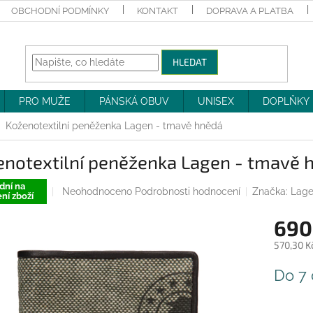
OBCHODNÍ PODMÍNKY
KONTAKT
DOPRAVA A PLATBA
HLEDAT
PRO MUŽE
PÁNSKÁ OBUV
UNISEX
DOPLŇKY
Koženotextilní peněženka Lagen - tmavě hnědá
enotextilní peněženka Lagen - tmavě 
dní na
Průměrné
Neohodnoceno
Podrobnosti hodnocení
Značka:
Lag
ní zboží
hodnocení
produktu
690
je
0,0
570,30 K
z
Měrná
5
Do 7
cena:
hvězdiček.