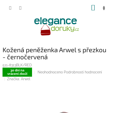
Přejít
NÁKUP
na
obsah
KOŠÍK
Kožená peněženka Arwel s přezkou
- černočervená
511-8313BLK/RED
30 dní na
Průměrné
Neohodnoceno
Podrobnosti hodnocení
vrácení zboží
hodnocení
Značka:
Arwel
produktu
je
0,0
z
5
hvězdiček.