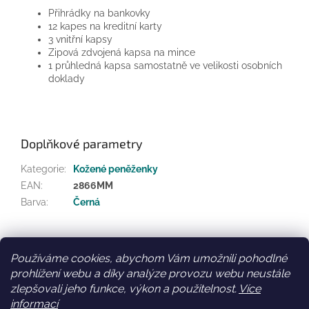
Přihrádky na bankovky
12 kapes na kreditní karty
3 vnitřní kapsy
Zipová zdvojená kapsa na mince
1 průhledná kapsa samostatně ve velikosti osobních
doklady
Doplňkové parametry
Kategorie
:
Kožené peněženky
EAN
:
2866MM
Barva
:
Černá
Z
á
Používáme cookies, abychom Vám umožnili pohodlné
Facebook
Věrnostní slevy
p
prohlížení webu a díky analýze provozu webu neustále
a
zlepšovali jeho funkce, výkon a použitelnost.
Více
t
informací