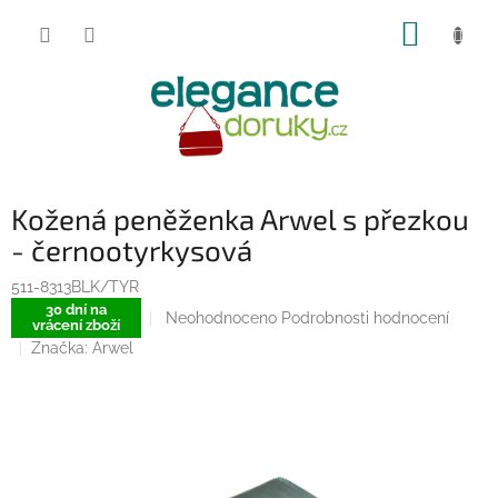
Přejít
NÁKUP
na
obsah
KOŠÍK
Kožená peněženka Arwel s přezkou
- černootyrkysová
511-8313BLK/TYR
30 dní na
Průměrné
Neohodnoceno
Podrobnosti hodnocení
vrácení zboží
hodnocení
Značka:
Arwel
produktu
je
0,0
z
5
hvězdiček.