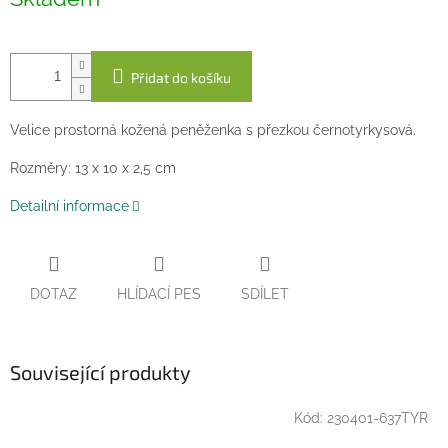
cena:
Přidat do košíku
Velice prostorná kožená peněženka s přezkou černotyrkysová.
Rozměry: 13 x 10 x 2,5 cm
Detailní informace
DOTAZ
HLÍDACÍ PES
SDÍLET
Související produkty
Kód:
230401-637TYR