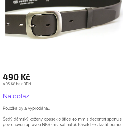
490 Kč
405 Kč bez DPH
Měrná
Na dotaz
cena:
Položka byla vyprodána…
Šedý dámský kožený opasek o šířce 40 mm s decentní sponu s
povrchovou úpravou NKS (nikl satinato). Pásek lze zkrátit pomocí