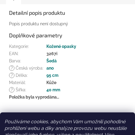
Detailní popis produktu
Popis produktu není dostupný
Doplňkové parametry
Kategorie
:
Kožené opasky
EAN
:
3267i
Barva
:
Šedá
?
Česká výroba
:
ano
?
Délka
:
95 cm
Materiál
:
Kůže
?
Šířka
:
40 mm
Položka byla vyprodána…
Z
á
Používáme cookies, abychom Vám umožnili pohodlné
Facebook
Věrnostní slevy
p
prohlížení webu a díky analýze provozu webu neustále
a
zlepšovali jeho funkce, výkon a použitelnost.
Více