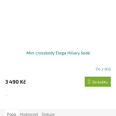
Mini crossbody Elega Hillary šedá
Do 7 dnů
3 490 Kč
Do košíku
...
Popis
Hodnocení
Diskuze