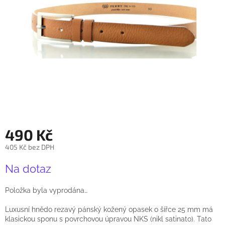
490 Kč
405 Kč bez DPH
Měrná
Na dotaz
cena:
Položka byla vyprodána…
Luxusní hnědo rezavý pánský kožený opasek o šířce 25 mm má
klasickou sponu s povrchovou úpravou NKS (nikl satinato). Tato