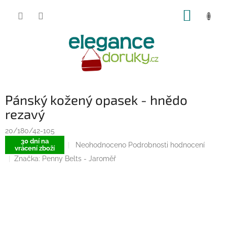
Přejít
NÁKUP
na
obsah
KOŠÍK
Pánský kožený opasek - hnědo
rezavý
20/180/42-105
30 dní na
Průměrné
Neohodnoceno
Podrobnosti hodnocení
vrácení zboží
hodnocení
Značka:
Penny Belts - Jaroměř
produktu
je
0,0
z
5
hvězdiček.