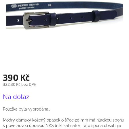
390 Kč
322,30 Kč bez DPH
Měrná
Na dotaz
cena:
Položka byla vyprodána…
Modrý dámský kožený opasek o šířce 20 mm má hladkou sponu
s povrchovou úpravou NKS (nikl satinato). Tato spona obsahuje