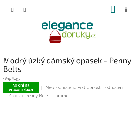
Přejít
NÁKUP
na
obsah
KOŠÍK
Modrý úzký dámský opasek - Penny
Belts
18156-95
30 dní na
Průměrné
Neohodnoceno
Podrobnosti hodnocení
vrácení zboží
hodnocení
Značka:
Penny Belts - Jaroměř
produktu
je
0,0
z
5
hvězdiček.