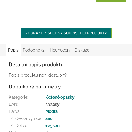
A
...
ZOBRAZIT VŠECHNY SOUVISEJÍCÍ PRODUKTY
Popis
Podobné (2)
Hodnocení
Diskuze
Detailní popis produktu
Popis produktu není dostupný
Doplňkové parametry
Kategorie
:
Kožené opasky
EAN
:
3332ky
Barva
:
Modrá
?
Česká výroba
:
ano
?
Délka
:
105 cm