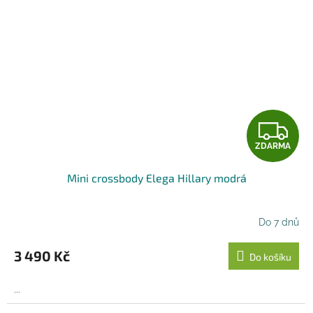
Z
ZDARMA
D
Mini crossbody Elega Hillary modrá
A
R
Do 7 dnů
M
3 490 Kč
Do košíku
A
...