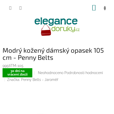
Přejít
NÁKUP
na
obsah
KOŠÍK
Modrý kožený dámský opasek 105
cm - Penny Belts
9956TM-105
30 dní na
Průměrné
Neohodnoceno
Podrobnosti hodnocení
vrácení zboží
hodnocení
Značka:
Penny Belts - Jaroměř
produktu
je
0,0
z
5
hvězdiček.