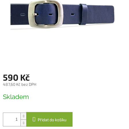
590 Kč
487,60 Kč bez DPH
Měrná
Skladem
cena:
Přidat do košíku