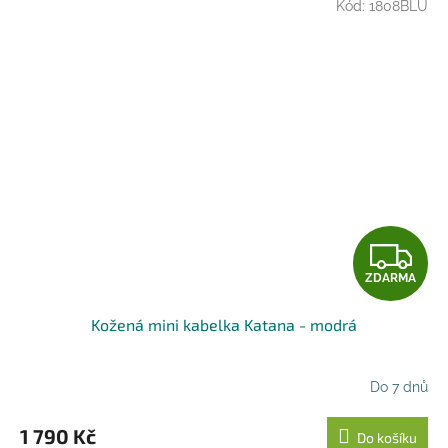
Kód:
1808BLU
Z
ZDARMA
D
Kožená mini kabelka Katana - modrá
A
R
Do 7 dnů
M
1 790 Kč
Do košíku